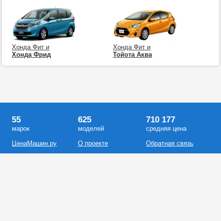
Хонда Фит и
Хонда Фит и
Хонда Фрид
Тойота Аква
55
625
710 177
марок
моделей
средняя цена
ЦенаМашин.ру
О проекте
Обратная связь