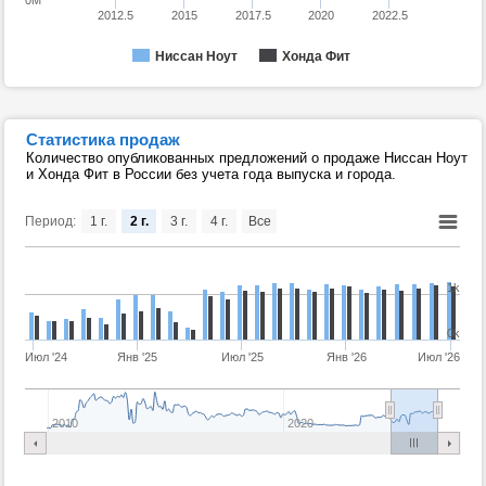
0M
2012.5
2015
2017.5
2020
2022.5
Ниссан Ноут
Хонда Фит
Статистика продаж
Количество опубликованных предложений о продаже Ниссан Ноут
и Хонда Фит в России без учета года выпуска и города.
Период:
1 г.
2 г.
3 г.
4 г.
Все
1k
0k
Июл '24
Янв '25
Июл '25
Янв '26
Июл '26
2010
2020