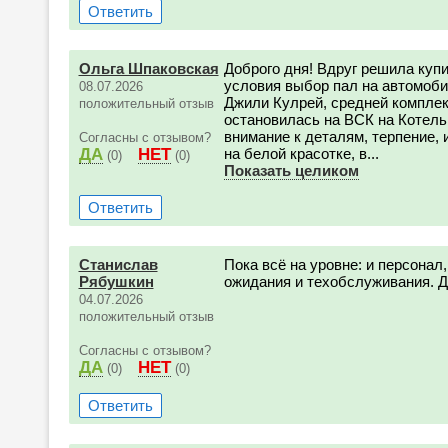
Ответить
Ольга Шпаковская
Доброго дня! Вдруг решила куп
условия выбор пал на автомоби
08.07.2026
Джили Кулрей, средней комплект
положительный отзыв
остановилась на ВСК на Котель
внимание к деталям, терпение,
Согласны с отзывом?
ДА
НЕТ
на белой красотке, в...
(0)
(0)
Показать целиком
Ответить
Станислав
Пока всё на уровне: и персонал,
Рябушкин
ожидания и техобслуживания. 
04.07.2026
положительный отзыв
Согласны с отзывом?
ДА
НЕТ
(0)
(0)
Ответить