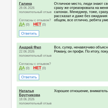
Галина
Отличное место, люди знают св
сразу же отреагировала на меня,
28.06.2026
салонах. Менеджер, тоже, сразу
положительный отзыв
рассказал и даже без ожидания
общем, все отлично, ребята ум
Согласны с отзывом?
ДА
НЕТ
(0)
(0)
Ответить
Андрей Фил
Все, супер, ненавязчиво объяс
Роману, он профи. По итогу, поку
22.06.2026
положительный отзыв
Согласны с отзывом?
ДА
НЕТ
(0)
(0)
Ответить
Наталья
Хорошее отношение, вниматель
Брутчикова
18.06.2026
положительный отзыв