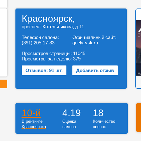
Красноярск,
проспект Котельникова, д.11
Телефон салона:
Официальный сайт:
(391) 205-17-83
geely-vsk.ru
Просмотров страницы:
11045
Просмотры за неделю:
379
Отзывов: 91 шт.
Добавить отзыв
10-й
4.19
18
В рейтинге
Оценка
Количество
Красноярска
салона
оценок