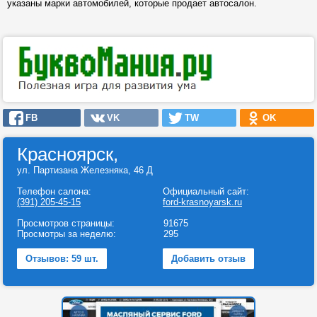
указаны марки автомобилей, которые продает автосалон.
FB
VK
TW
OK
Красноярск,
ул. Партизана Железняка, 46 Д
Телефон салона:
Официальный сайт:
(391) 205-45-15
ford-krasnoyarsk.ru
Просмотров страницы:
91675
Просмотры за неделю:
295
Отзывов: 59 шт.
Добавить отзыв