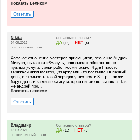
Показать целиком
Ответить
Nikita
Согласны с отзывом?
ДА
НЕТ
24.08.2022
(12)
(5)
нейтральный отзыв
Хамское отношение мастеров приемщиков, особенно Андрей
Мисуна, пытается обмануть, навязывает абсолютно не
нужные услуги, сроки работ космические, 4 дня! просто
заряжали аккумулятор, утверждали что поставили в первый
день, а стоимость такой зарядки у них почти 3 т. р.! так же
берут деньги за диагностику которая ничего не выявила. Так
же андрей про...
Показать целиком
Ответить
Владимир
Согласны с отзывом?
ДА
НЕТ
13.03.2021
(11)
(5)
положительный отзыв