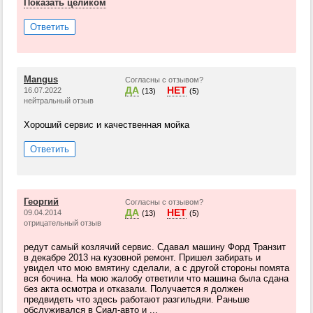
Показать целиком
Ответить
Mangus
Согласны с отзывом?
ДА
НЕТ
16.07.2022
(13)
(5)
нейтральный отзыв
Хороший сервис и качественная мойка
Ответить
Георгий
Согласны с отзывом?
ДА
НЕТ
09.04.2014
(13)
(5)
отрицательный отзыв
редут самый козлячий сервис. Сдавал машину Форд Транзит
в декабре 2013 на кузовной ремонт. Пришел забирать и
увидел что мою вмятину сделали, а с другой стороны помята
вся бочина. На мою жалобу ответили что машина была сдана
без акта осмотра и отказали. Получается я должен
предвидеть что здесь работают разгильдяи. Раньше
обслуживался в Сиал-авто и ...