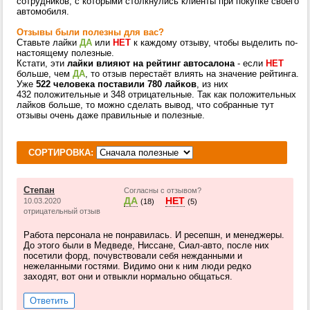
сотрудников, с которыми столкнулись клиенты при покупке своего
автомобиля.
Отзывы были полезны для вас?
Ставьте лайки
ДА
или
НЕТ
к каждому отзыву, чтобы выделить по-
настоящему полезные.
Кстати, эти
лайки влияют на рейтинг автосалона
- если
НЕТ
больше, чем
ДА
, то отзыв перестаёт влиять на значение рейтинга.
Уже
522 человека поставили 780 лайков
, из них
432 положительные и 348 отрицательные. Так как положительных
лайков больше, то можно сделать вывод, что собранные тут
отзывы очень даже правильные и полезные.
СОРТИРОВКА:
Степан
Согласны с отзывом?
ДА
НЕТ
10.03.2020
(18)
(5)
отрицательный отзыв
Работа персонала не понравилась. И ресепшн, и менеджеры.
До этого были в Медведе, Ниссане, Сиал-авто, после них
посетили форд, почувствовали себя нежданными и
нежеланными гостями. Видимо они к ним люди редко
заходят, вот они и отвыкли нормально общаться.
Ответить