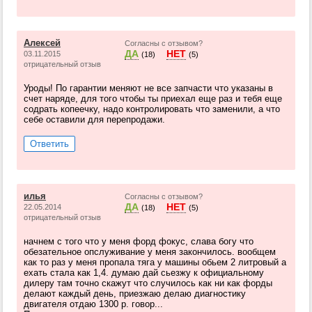
Алексей
Согласны с отзывом?
ДА
НЕТ
03.11.2015
(18)
(5)
отрицательный отзыв
Уроды! По гарантии меняют не все запчасти что указаны в
счет наряде, для того чтобы ты приехал еще раз и тебя еще
содрать копеечку, надо контролировать что заменили, а что
себе оставили для перепродажи.
Ответить
илья
Согласны с отзывом?
ДА
НЕТ
22.05.2014
(18)
(5)
отрицательный отзыв
начнем с того что у меня форд фокус, слава богу что
обезательное опслуживание у меня закончилось. вообщем
как то раз у меня пропала тяга у машины обьем 2 литровый а
ехать стала как 1,4. думаю дай сьезжу к официальному
дилеру там точно скажут что случилось как ни как форды
делают каждый день, приезжаю делаю диагностику
двигателя отдаю 1300 р. говор...