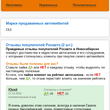
Негативно
Нормально
Положительно
Марки продаваемых автомибилей
ГАЗ
Отзывы покупателей Росавто (2 шт.)
Правдивые отзывы покупателей Росавто в Новосибирске
покажут достоинства и недостатки автосалона и его сотрудников,
с которыми столкнулись клиенты при покупке своего автомобиля.
Отзывы были полезны для вас?
Ставьте лайки
ДА
или
НЕТ
к каждому отзыву, чтобы выделить по-
настоящему полезные.
Кстати, эти
лайки влияют на рейтинг автосалона
- если
НЕТ
больше, чем
ДА
, то отзыв перестаёт влиять на значение рейтинга.
Юрий
Согласны с отзывом?
ДА
НЕТ
17.12.2012
(5)
(1)
положительный отзыв
Я очень доволен этим салоном, всехгда в наличии Газели
разных бмодификаций, очень приветливые сотрудники