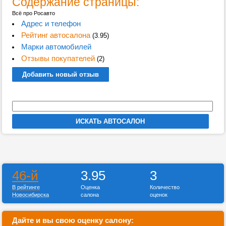
Содержание страницы:
Всё про Росавто
Адрес и телефон
Рейтинг автосалона
(3.95)
Марки автомобилей
Отзывы покупателей
(2)
Добавить новый отзыв
46-й
3.95
3
В рейтинге
Оценка
Количество
Новосибирска
салона
оценок
Дайте и вы свою оценку салону: