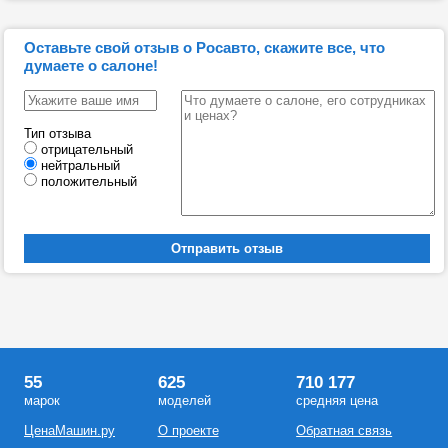
Оставьте свой отзыв о Росавто, скажите все, что
думаете о салоне!
Тип отзыва
отрицательный
нейтральный
положительный
55
625
710 177
марок
моделей
средняя цена
ЦенаМашин.ру
О проекте
Обратная связь