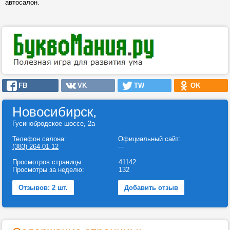
автосалон.
FB
VK
TW
OK
Новосибирск,
Гусинобродское шоссе, 2а
Телефон салона:
Официальный сайт:
(383) 264-01-12
---
Просмотров страницы:
41142
Просмотры за неделю:
132
Отзывов: 2 шт.
Добавить отзыв