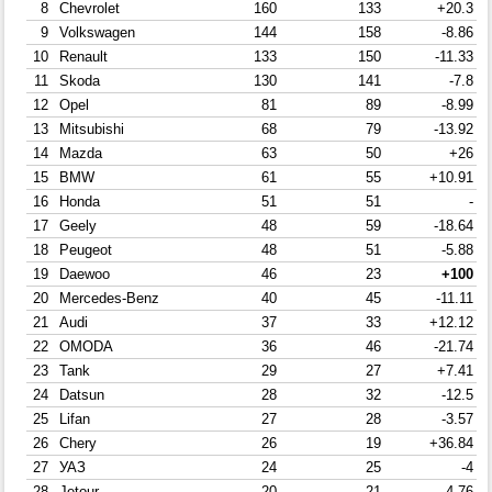
8
Chevrolet
160
133
+20.3
9
Volkswagen
144
158
-8.86
10
Renault
133
150
-11.33
11
Skoda
130
141
-7.8
12
Opel
81
89
-8.99
13
Mitsubishi
68
79
-13.92
14
Mazda
63
50
+26
15
BMW
61
55
+10.91
16
Honda
51
51
-
17
Geely
48
59
-18.64
18
Peugeot
48
51
-5.88
19
Daewoo
46
23
+100
20
Mercedes-Benz
40
45
-11.11
21
Audi
37
33
+12.12
22
OMODA
36
46
-21.74
23
Tank
29
27
+7.41
24
Datsun
28
32
-12.5
25
Lifan
27
28
-3.57
26
Chery
26
19
+36.84
27
УАЗ
24
25
-4
28
Jetour
20
21
-4.76