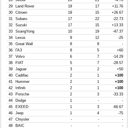
29
Land Rover
19
17
+11.76
30
Citroen
19
15
+26.67
31
Subaru
17
22
-22.73
32
Suzuki
17
15
+13.33
33
SsangYong
10
19
-47.37
34
Lexus
9
12
-25
35
Great Wall
8
8
-
36
ГАЗ
8
5
+60
37
Volvo
6
7
-14.29
38
FIAT
5
7
-28.57
39
Jaguar
3
2
+50
40
Cadillac
2
1
+100
41
Hummer
2
1
+100
42
Infiniti
2
1
+100
43
Porsche
2
3
-33.33
44
Dodge
1
-
-
45
EXEED
1
3
-66.67
46
Jeep
1
4
-75
47
Chrysler
-
-
-
48
BAIC
-
-
-