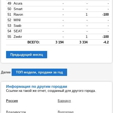
49
Acura
-
-
-
50
Smart
-
-
-
51
Ravon
-
1
-100
52
MINI
-
-
-
53
Saab
-
-
-
54
SEAT
-
-
-
55
Zeekr
-
1
-100
ВСЕГО:
3 194
3 334
-4.2
Предыдущий месяц
Далее
ТОП модели, продажи за год
Информация по другим городам
Ссылки на такой же отчет, созданный для другого города.
Россия
Барнаул
Владивосток
Волгоград