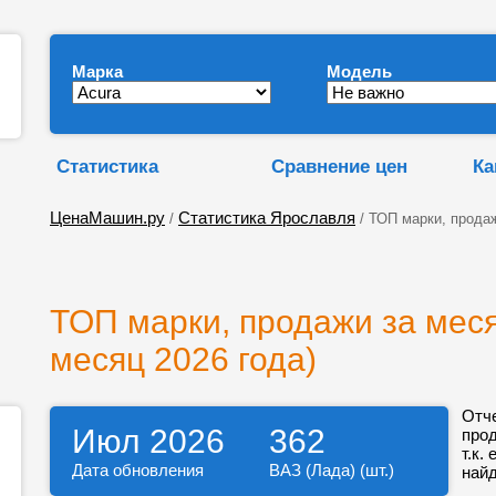
Марка
Модель
Статистика
Сравнение цен
Ка
ЦенаМашин.ру
Статистика Ярославля
/
/ ТОП марки, прода
ТОП марки, продажи за меся
месяц 2026 года)
Отч
Июл 2026
362
про
т.к.
Дата обновления
ВАЗ (Лада) (шт.)
найд