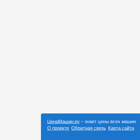
ЦенаМашин.ру
– знает цены всех машин
О проекте
Обратная связь
Карта сайта