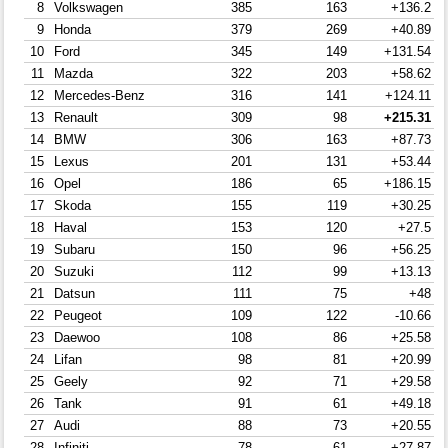
8
Volkswagen
385
163
+136.2
9
Honda
379
269
+40.89
10
Ford
345
149
+131.54
11
Mazda
322
203
+58.62
12
Mercedes-Benz
316
141
+124.11
13
Renault
309
98
+215.31
14
BMW
306
163
+87.73
15
Lexus
201
131
+53.44
16
Opel
186
65
+186.15
17
Skoda
155
119
+30.25
18
Haval
153
120
+27.5
19
Subaru
150
96
+56.25
20
Suzuki
112
99
+13.13
21
Datsun
111
75
+48
22
Peugeot
109
122
-10.66
23
Daewoo
108
86
+25.58
24
Lifan
98
81
+20.99
25
Geely
92
71
+29.58
26
Tank
91
61
+49.18
27
Audi
88
73
+20.55
28
Infiniti
78
61
+27.87