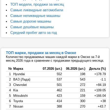
ТОП модели, продажи за месяц
Самые ликвидные автомобили
Самые неликвидные машины
Самые дорогие машины
Самые дешёвые машины
Средний пробег авто за год
ТОП марки, продажи за месяц в Омске
Количество продаваемых машин каждой марки в Омске за 7-й
месяц 2026 года в сравнении с продажами предыдущего месяца.
№
Марка
07.2026 (шт.)
06.2026 (шт.)
Дельта (%)
1
Hyundai
552
198
+178.79
2
ВАЗ (Лада)
537
543
-1.1
3
Chevrolet
501
272
+84.19
4
Kia
462
221
+109.05
5
Mitsubishi
423
159
+166.04
6
Toyota
414
300
+38
7
Nissan
388
270
+43.7