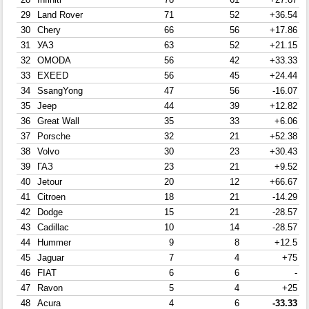
29
Land Rover
71
52
+36.54
30
Chery
66
56
+17.86
31
УАЗ
63
52
+21.15
32
OMODA
56
42
+33.33
33
EXEED
56
45
+24.44
34
SsangYong
47
56
-16.07
35
Jeep
44
39
+12.82
36
Great Wall
35
33
+6.06
37
Porsche
32
21
+52.38
38
Volvo
30
23
+30.43
39
ГАЗ
23
21
+9.52
40
Jetour
20
12
+66.67
41
Citroen
18
21
-14.29
42
Dodge
15
21
-28.57
43
Cadillac
10
14
-28.57
44
Hummer
9
8
+12.5
45
Jaguar
7
4
+75
46
FIAT
6
6
-
47
Ravon
5
4
+25
48
Acura
4
6
-33.33