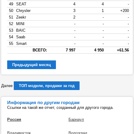
49
SEAT
4
4
-
50
Chrysler
3
1
+200
51
Zeekr
2
-
-
52
MINI
-
-
-
53
BAIC
-
-
-
54
Saab
-
-
-
55
Smart
-
-
-
ВСЕГО:
7 997
4 950
+61.56
Предыдущий месяц
Далее
ТОП модели, продажи за год
Информация по другим городам
Ссылки на такой же отчет, созданный для другого города.
Россия
Барнаул
Владивосток
Волгоград