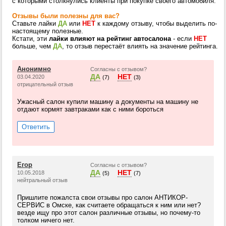
с которыми столкнулись клиенты при покупке своего автомобиля.
Отзывы были полезны для вас?
Ставьте лайки
ДА
или
НЕТ
к каждому отзыву, чтобы выделить по-
настоящему полезные.
Кстати, эти
лайки влияют на рейтинг автосалона
- если
НЕТ
больше, чем
ДА
, то отзыв перестаёт влиять на значение рейтинга.
Анонимно
Согласны с отзывом?
ДА
НЕТ
03.04.2020
(7)
(3)
отрицательный отзыв
Ужасный салон купили машину а документы на машину не
отдают кормят завтраками как с ними бороться
Ответить
Егор
Согласны с отзывом?
ДА
НЕТ
10.05.2018
(5)
(7)
нейтральный отзыв
Пришлите пожалста свои отзывы про салон АНТИКОР-
СЕРВИС в Омске, как считаете обращаться к ним или нет?
везде ищу про этот салон различные отзывы, но почему-то
толком ничего нет.