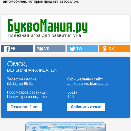
автомобилей, которые продает автосалон.
FB
VK
TW
OK
Омск,
МЕЛЬНИЧНАЯ УЛИЦА, 134
Телефон салона:
Официальный сайт:
(3812) 55 95 95
antikorservis.lifan-car.ru
Просмотров страницы:
66117
Просмотры за неделю:
140
Отзывов: 2 шт.
Добавить отзыв