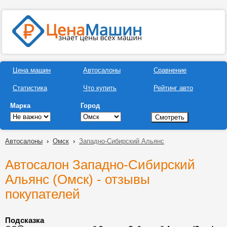
Цена машин
Автосалоны
Сравнение
Статистика
Что купить
Рейтинг авто
Марка
Город
Автосалоны
›
Омск
›
Западно-Сибирский Альянс
Автосалон Западно-Сибирский
Альянс (Омск) - отзывы
покупателей
Подсказка