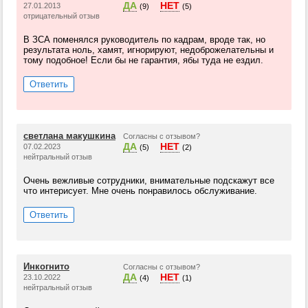
ДА
НЕТ
27.01.2013
(9)
(5)
отрицательный отзыв
В ЗСА поменялся руководитель по кадрам, вроде так, но
результата ноль, хамят, игнорируют, недоброжелательны и
тому подобное! Если бы не гарантия, ябы туда не ездил.
Ответить
светлана макушкина
Согласны с отзывом?
ДА
НЕТ
07.02.2023
(5)
(2)
нейтральный отзыв
Очень вежливые сотрудники, внимательные подскажут все
что интерисует. Мне очень понравилось обслуживание.
Ответить
Инкогнито
Согласны с отзывом?
ДА
НЕТ
23.10.2022
(4)
(1)
нейтральный отзыв