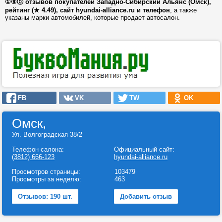
①⑨⓪ отзывов покупателей Западно-Сибирский Альянс (Омск),
рейтинг (★ 4.49), сайт hyundai-alliance.ru и телефон
, а также
указаны марки автомобилей, которые продает автосалон.
FB
VK
TW
OK
Омск,
Ул. Волгоградская 38/2
Телефон салона:
Официальный сайт:
(3812) 666-123
hyundai-alliance.ru
Просмотров страницы:
103479
Просмотры за неделю:
463
Отзывов: 190 шт.
Добавить отзыв