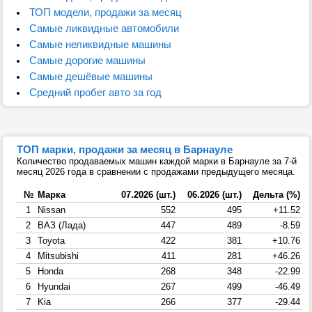
ТОП модели, продажи за месяц
Самые ликвидные автомобили
Самые неликвидные машины
Самые дорогие машины
Самые дешёвые машины
Средний пробег авто за год
ТОП марки, продажи за месяц в Барнауле
Количество продаваемых машин каждой марки в Барнауле за 7-й
месяц 2026 года в сравнении с продажами предыдущего месяца.
№
Марка
07.2026 (шт.)
06.2026 (шт.)
Дельта (%)
1
Nissan
552
495
+11.52
2
ВАЗ (Лада)
447
489
-8.59
3
Toyota
422
381
+10.76
4
Mitsubishi
411
281
+46.26
5
Honda
268
348
-22.99
6
Hyundai
267
499
-46.49
7
Kia
266
377
-29.44