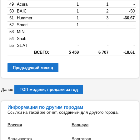
49
Acura
1
1
-
50
BAIC
1
2
-50
51
Hummer
1
3
-66.67
52
Smart
1
-
-
53
MINI
-
-
-
54
Saab
-
-
-
55
SEAT
-
-
-
ВСЕГО:
5 459
6 707
-18.61
Предыдущий месяц
Далее
ТОП модели, продажи за год
Информация по другим городам
Ссылки на такой же отчет, созданный для другого города.
Россия
Барнаул
Владивосток
Волгоград