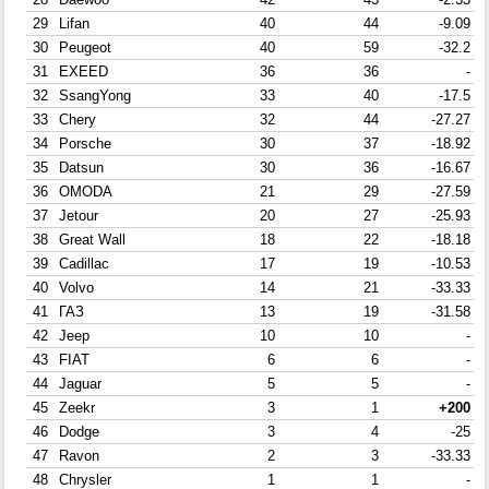
29
Lifan
40
44
-9.09
30
Peugeot
40
59
-32.2
31
EXEED
36
36
-
32
SsangYong
33
40
-17.5
33
Chery
32
44
-27.27
34
Porsche
30
37
-18.92
35
Datsun
30
36
-16.67
36
OMODA
21
29
-27.59
37
Jetour
20
27
-25.93
38
Great Wall
18
22
-18.18
39
Cadillac
17
19
-10.53
40
Volvo
14
21
-33.33
41
ГАЗ
13
19
-31.58
42
Jeep
10
10
-
43
FIAT
6
6
-
44
Jaguar
5
5
-
45
Zeekr
3
1
+200
46
Dodge
3
4
-25
47
Ravon
2
3
-33.33
48
Chrysler
1
1
-