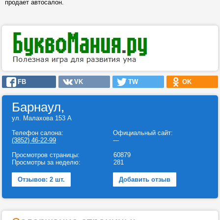
продает автосалон.
FB
VK
TW
OK
Барнаул,
ул. Малахова 153 А
Телефон салона:
Официальный сайт:
(3852) 46-22-99
---
Просмотров страницы:
60879
Просмотры за неделю:
281
Отзывов: 2 шт.
Добавить отзыв