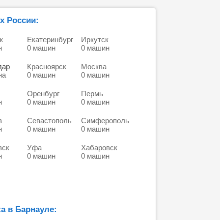
х России:
ж
Екатеринбург
Иркутск
н
0 машин
0 машин
дар
Красноярск
Москва
на
0 машин
0 машин
Оренбург
Пермь
н
0 машин
0 машин
в
Севастополь
Симферополь
н
0 машин
0 машин
вск
Уфа
Хабаровск
н
0 машин
0 машин
а в Барнауле: