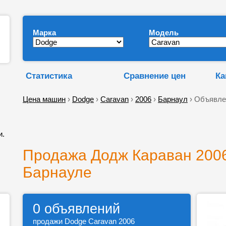
Марка
Модель
Статистика
Сравнение цен
Ка
Цена машин
›
Dodge
›
Caravan
›
2006
›
Барнаул
› Объявле
и.
Продажа Додж Караван 2006
Барнауле
0 объявлений
продажи Dodge Caravan 2006