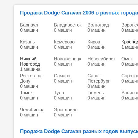
Продажа Dodge Caravan 2006 в разных города
Барнаул
Владивосток
Волгоград
Вороне
0 машин
0 машин
0 машин
0 маши
Казань
Кемерово
Киров
Красно
0 машин
0 машин
0 машин
1 маши
Нижний
Новокузнецк
Новосибирск
Омск
Новгород
0 машин
0 машин
0 маши
1 машина
Ростов-на-
Самара
Санкт-
Сарато
Дону
0 машин
Петербург
0 маши
0 машин
0 машин
Томск
Тула
Тюмень
Ульяно
0 машин
0 машин
0 машин
0 маши
Челябинск
Ярославль
0 машин
0 машин
Продажа Dodge Caravan разных годов выпуск