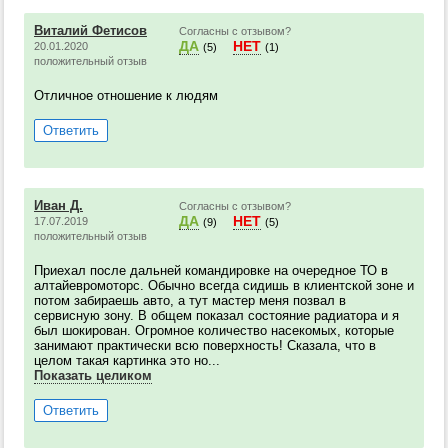
Виталий Фетисов
Согласны с отзывом?
ДА
НЕТ
20.01.2020
(5)
(1)
положительный отзыв
Отличное отношение к людям
Ответить
Иван Д.
Согласны с отзывом?
ДА
НЕТ
17.07.2019
(9)
(5)
положительный отзыв
Приехал после дальней командировке на очередное ТО в
алтайевромоторс. Обычно всегда сидишь в клиентской зоне и
потом забираешь авто, а тут мастер меня позвал в
сервисную зону. В общем показал состояние радиатора и я
был шокирован. Огромное количество насекомых, которые
занимают практически всю поверхность! Сказала, что в
целом такая картинка это но...
Показать целиком
Ответить