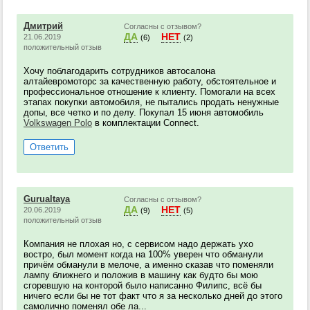
Дмитрий
Согласны с отзывом?
ДА
НЕТ
21.06.2019
(6)
(2)
положительный отзыв
Хочу поблагодарить сотрудников автосалона
алтайевромоторс за качественную работу, обстоятельное и
профессиональное отношение к клиенту. Помогали на всех
этапах покупки автомобиля, не пытались продать ненужные
допы, все четко и по делу. Покупал 15 июня автомобиль
Volkswagen Polo
в комплектации Connect.
Ответить
Gurualtaya
Согласны с отзывом?
ДА
НЕТ
20.06.2019
(9)
(5)
положительный отзыв
Компания не плохая но, с сервисом надо держать ухо
востро, был момент когда на 100% уверен что обманули
причём обманули в мелоче, а именно сказав что поменяли
лампу ближнего и положив в машину как будто бы мою
сгоревшую на конторой было написанно Филипс, всё бы
ничего если бы не тот факт что я за несколько дней до этого
самолично поменял обе ла...