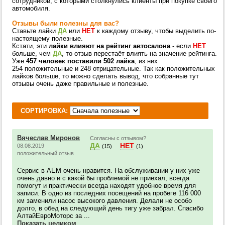
сотрудников, с которыми столкнулись клиенты при покупке своего
автомобиля.
Отзывы были полезны для вас?
Ставьте лайки
ДА
или
НЕТ
к каждому отзыву, чтобы выделить по-
настоящему полезные.
Кстати, эти
лайки влияют на рейтинг автосалона
- если
НЕТ
больше, чем
ДА
, то отзыв перестаёт влиять на значение рейтинга.
Уже
457 человек поставили 502 лайка
, из них
254 положительные и 248 отрицательные. Так как положительных
лайков больше, то можно сделать вывод, что собранные тут
отзывы очень даже правильные и полезные.
СОРТИРОВКА:
Вячеслав Миронов
Согласны с отзывом?
ДА
НЕТ
08.08.2019
(15)
(1)
положительный отзыв
Сервис в АЕМ очень нравится. На обслуживании у них уже
очень давно и с какой бы проблемой не приехал, всегда
помогут и практически всегда находят удобное время для
записи. В одно из последних посещений на пробеге 116 000
км заменили насос высокого давления. Делали не особо
долго, в обед на следующий день тигу уже забрал. Спасибо
АлтайЕвроМоторс за ...
Показать целиком