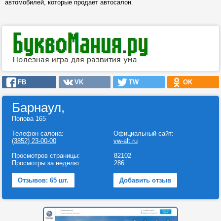
автомобилей, которые продает автосалон.
FB
VK
TW
OK
Барнаул,
Попова 165
Телефон салона:
Официальный сайт:
(3852) 23-00-00
vw-alt.ru
Просмотров страницы:
82102
Просмотры за неделю:
286
Отзывов: 65 шт.
Добавить отзыв