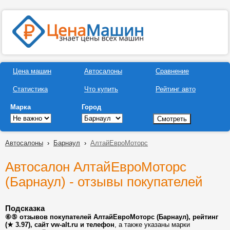
Цена машин
Автосалоны
Сравнение
Статистика
Что купить
Рейтинг авто
Марка
Город
Автосалоны
›
Барнаул
›
АлтайЕвроМоторс
Автосалон АлтайЕвроМоторс
(Барнаул) - отзывы покупателей
Подсказка
⑥⑤ отзывов покупателей АлтайЕвроМоторс (Барнаул), рейтинг
(★ 3.97), сайт vw-alt.ru и телефон
, а также указаны марки