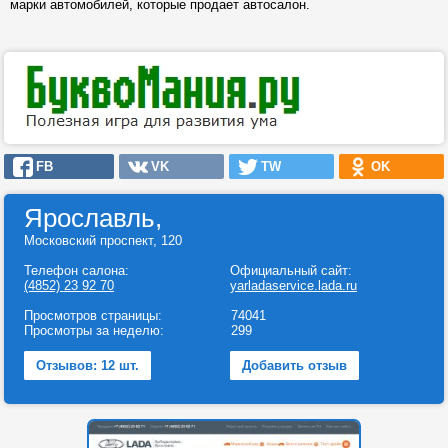
марки автомобилей, которые продает автосалон.
FB
VK
TW
OK
Ярославль,
Московский проспект, 120
Телефон салона:
Официальный сайт:
(4852) 23 92 70
yarladaservice.lada.ru
Просмотров страницы:
74041
Просмотры за неделю:
299
Отзывов: 12 шт.
Добавить отзыв