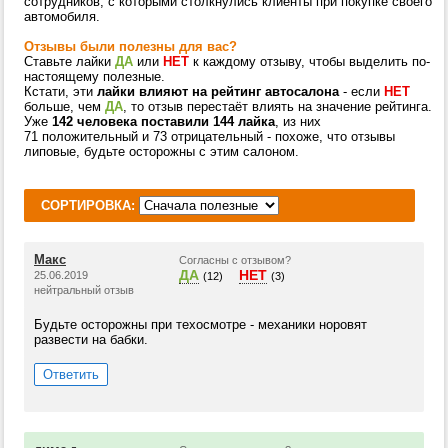
сотрудников, с которыми столкнулись клиенты при покупке своего
автомобиля.
Отзывы были полезны для вас?
Ставьте лайки
ДА
или
НЕТ
к каждому отзыву, чтобы выделить по-
настоящему полезные.
Кстати, эти
лайки влияют на рейтинг автосалона
- если
НЕТ
больше, чем
ДА
, то отзыв перестаёт влиять на значение рейтинга.
Уже
142 человека поставили 144 лайка
, из них
71 положительный и 73 отрицательный - похоже, что отзывы
липовые, будьте осторожны с этим салоном.
СОРТИРОВКА:
Макс
Согласны с отзывом?
ДА
НЕТ
25.06.2019
(12)
(3)
нейтральный отзыв
Будьте осторожны при техосмотре - механики норовят
развести на бабки.
Ответить