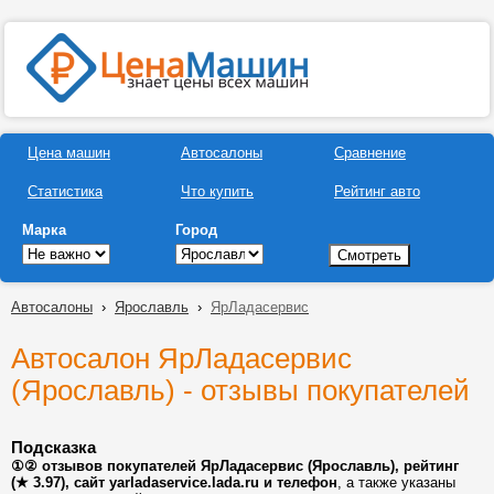
Цена машин
Автосалоны
Сравнение
Статистика
Что купить
Рейтинг авто
Марка
Город
Автосалоны
›
Ярославль
›
ЯрЛадасервис
Автосалон ЯрЛадасервис
(Ярославль) - отзывы покупателей
Подсказка
①② отзывов покупателей ЯрЛадасервис (Ярославль), рейтинг
(★ 3.97), сайт yarladaservice.lada.ru и телефон
, а также указаны