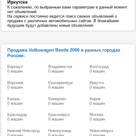
Иркутске
К сожалению, по выбранным вами параметрам в данный момент
нет объявлений.
На сервисе постоянно ведется поиск свежих объявлений о
продаже с различных автомобильных сайтов. В ближайшем
будущем будут добавлены новые объявления.
Продажа Volkswagen Beetle 2006 в разных городах
России:
Барнаул
Владивосток
Волгоград
0 машин
0 машин
0 машин
Воронеж
Екатеринбург
Иркутск
0 машин
0 машин
0 машин
Казань
Кемерово
Киров
0 машин
0 машин
0 машин
Краснодар
Красноярск
Москва
0 машин
0 машин
0 машин
Нижний Новгород
Новокузнецк
Новосибирск
0 машин
0 машин
0 машин