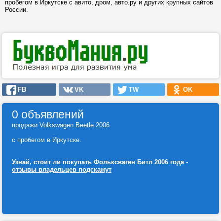
пробегом в Иркутске с авито, дром, авто.ру и других крупных сайтов
России.
FB
VK
TW
OK
0 объявлений
продажи Volkswagen Beetle 2006
с пробегом в Иркутске.
Узнай, стоит ли покупать Фольксваген Битл 2006 года -
отзывы владельцев подскажут