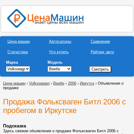
Цена машин
Автосалоны
Сравнение
Статистика
Что купить
Рейтинг авто
Марка
Модель
Цена машин
›
Volkswagen
›
Beetle
›
2006
›
Иркутск
› Объявления о
продаже
Продажа Фольксваген Битл 2006 с
пробегом в Иркутске
Подсказка
Здесь свежие объявления о продаже Фольксваген Битл 2006 с