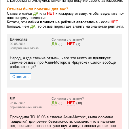
с которыми столкнулись клиенты при покупке своего автомобиля.
Отзывы были полезны для вас?
Ставьте лайки
ДА
или
НЕТ
к каждому отзыву, чтобы выделить по-
настоящему полезные.
Кстати, эти
лайки влияют на рейтинг автосалона
- если
НЕТ
больше, чем
ДА
, то отзыв перестаёт влиять на значение рейтинга.
Вячеслав
Согласны с отзывом?
ДА
НЕТ
09.05.2014
(5)
(7)
нейтральный отзыв
Народ, а где свежие отзывы, чего это никто не публикует
свежие отзывы про Азия-Моторс в Иркутске? Салон вообще
работает еще?
Ответить
ЛМ
Согласны с отзывом?
ДА
НЕТ
28.07.2013
(5)
(10)
отрицательный отзыв
Проходила ТО 16.06 в слаоне Азия-Моторс, была сломана
"защелка" для ремня безопасности, сказали, что в наличае
нет, появится, позвонят. уже почти август звонка до сих пор