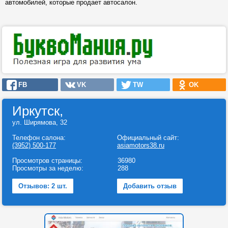
автомобилей, которые продает автосалон.
FB
VK
TW
OK
Иркутск,
ул. Ширямова, 32
Телефон салона:
Официальный сайт:
(3952) 500-177
asiamotors38.ru
Просмотров страницы:
36980
Просмотры за неделю:
288
Отзывов: 2 шт.
Добавить отзыв