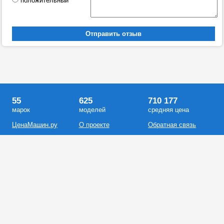
положительный
55
625
710 177
марок
моделей
средняя цена
ЦенаМашин.ру
О проекте
Обратная связь