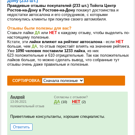
Дону (233 шт.)
Правдивые отзывы покупателей (233 шт.) Тойота Центр
Ростов-на-Дону в Ростове-на-Дону
покажут достоинства и
недостатки автосалона и его сотрудников, с которыми
столкнулись клиенты при покупке своего автомобиля.
Отзывы были полезны для вас?
Ставьте лайки
ДА
или
НЕТ
к каждому отзыву, чтобы выделить по-
настоящему полезные.
Кстати, эти
лайки влияют на рейтинг автосалона
- если
НЕТ
больше, чем
ДА
, то отзыв перестаёт влиять на значение рейтинга.
Уже
1090 человек поставили 1233 лайка
, из них
623 положительные и 610 отрицательные. Так как положительных
лайков больше, то можно сделать вывод, что собранные тут
отзывы очень даже правильные и полезные.
СОРТИРОВКА:
Андрей
Согласны с отзывом?
ДА
НЕТ
13.09.2021
(10)
(2)
положительный отзыв
Приветливые консультанты, хорошие специалисты.
Ответить