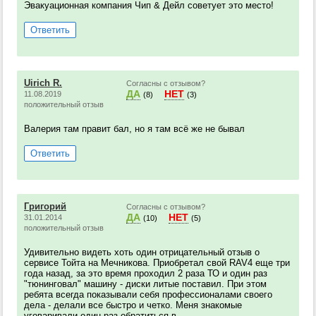
Эвакуационная компания Чип & Дейл советует это место!
Ответить
Uirich R.
Согласны с отзывом?
ДА
НЕТ
11.08.2019
(8)
(3)
положительный отзыв
Валерия там правит бал, но я там всё же не бывал
Ответить
Григорий
Согласны с отзывом?
ДА
НЕТ
31.01.2014
(10)
(5)
положительный отзыв
Удивительно видеть хоть один отрицательный отзыв о
сервисе Тойта на Мечникова. Приобретал свой RAV4 еще три
года назад, за это время проходил 2 раза ТО и один раз
"тюнинговал" машину - диски литые поставил. При этом
ребята всегда показывали себя профессионалами своего
дела - делали все быстро и четко. Меня знакомые
уговаривали один раз обратиться в...