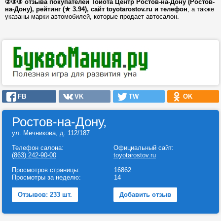
②③③ отзыва покупателей Тойота Центр Ростов-на-Дону (Ростов-
на-Дону), рейтинг (★ 3.94), сайт toyotarostov.ru и телефон
, а также
указаны марки автомобилей, которые продает автосалон.
FB
VK
TW
OK
Ростов-на-Дону,
ул. Мечникова, д. 112/187
Телефон салона:
Официальный сайт:
(863) 242-90-00
toyotarostov.ru
Просмотров страницы:
16862
Просмотры за неделю:
14
Отзывов: 233 шт.
Добавить отзыв