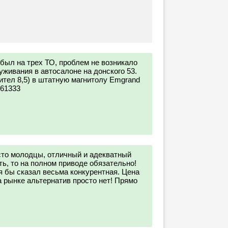
 был на трех ТО, проблем не возникало
уживания в автосалоне на донского 53.
тeл 8,5) в штатную магнитолу Emgrand
661333
осто молодцы, отличный и адекватный
ь, то на полном приводе обязательно!
я бы сказал весьма конкурентная. Цена
а рынке альтернатив просто нет! Прямо