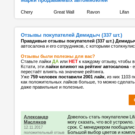
Марки продаваемых автомибилей
Chery
Great Wall
Ravon
Lifan
Отзывы покупателей Демидыч (337 шт.)
Правдивые отзывы покупателей (337 шт.) Демиды
автосалона и его сотрудников, с которыми столкнулис
Отзывы были полезны для вас?
Ставьте лайки
ДА
или
НЕТ
к каждому отзыву, чтобы 
Кстати, эти
лайки влияют на рейтинг автосалона
- 
перестаёт влиять на значение рейтинга.
Уже
759 человек поставили 2001 лайк
, из них 1103
как положительных лайков больше, то можно сделать
даже правильные и полезные.
Александр
Довелось стать покупателем Lif
Масляков
могу сказать, что всё устроило
срок. С менеджером пообщались,
12.11.2017
Большой выбор цветов и компл
положительный отзыв