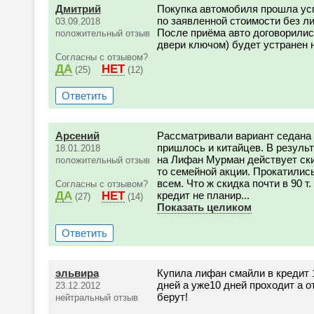
Дмитрий
Покупка автомобиля прошла у
по заявленной стоимости без ли
03.09.2018
После приёма авто договорилис
положительный отзыв
двери ключом) будет устранен 
Согласны с отзывом?
ДА
НЕТ
(25)
(12)
Ответить
Арсений
Рассматривали вариант седана
пришлось и китайцев. В резуль
18.01.2018
на Лифан Мурман действует скид
положительный отзыв
то семейной акции. Прокатилис
всем. Что ж скидка почти в 90 т.
Согласны с отзывом?
ДА
НЕТ
кредит не планир...
(27)
(14)
Показать целиком
Ответить
эльвира
Купила лифан смайли в кредит 
дней а уже10 дней проходит а о
23.12.2012
берут!
нейтральный отзыв