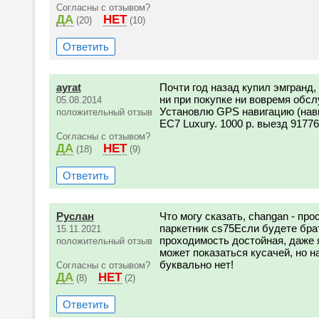
Согласны с отзывом?
ДА
НЕТ
(20)
(10)
Ответить
ayrat
Почти год назад купил эмгранд,
ни при покупке ни вовремя обсл
05.08.2014
Установлю GPS навигацию (нaви
положительный отзыв
EC7 Luxury. 1000 р. выезд 9177
Согласны с отзывом?
ДА
НЕТ
(18)
(9)
Ответить
Руслан
Что могу сказать, changan - пр
паркетник cs75Если будете брат
15.11.2021
проходимость достойная, даже 
положительный отзыв
может показаться кусачей, но н
буквально нет!
Согласны с отзывом?
ДА
НЕТ
(8)
(2)
Ответить