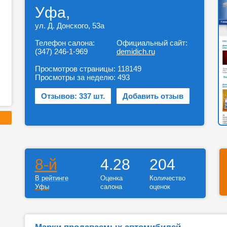
Уфа,
ул. Д. Донского, 53а
Телефон салона:
Официальный сайт:
(347) 246-1-969
demidich.ru
Просмотров страницы:
118149
Просмотры за неделю:
493
Отзывов: 337 шт.
Добавить отзыв
8-й
4.28
204
В рейтинге
Оценка
Количество
Уфы
салона
оценок