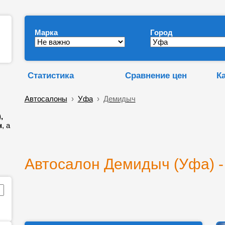
Марка
Город
Статистика
Сравнение цен
К
Автосалоны
›
Уфа
›
Демидыч
,
н
, а
Автосалон Демидыч (Уфа) -