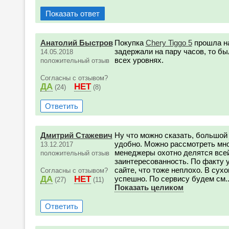
Показать ответ
Анатолий Быстров
Покупка
Chery Tiggo 5
прошла на
задержали на пару часов, то б
14.05.2018
всех уровнях.
положительный отзыв
Согласны с отзывом?
ДА
НЕТ
(24)
(8)
Ответить
Дмитрий Стажевич
Ну что можно сказать, большой
удобно. Можно рассмотреть мно
13.12.2017
менеджеры охотно делятся всей
положительный отзыв
заинтересованность. По факту у
сайте, что тоже неплохо. В сух
Согласны с отзывом?
ДА
НЕТ
успешно. По сервису будем см..
(27)
(11)
Показать целиком
Ответить