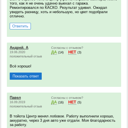
того, как я не очень удачно выехал с гаража.
Ремонтировался по КАСКО. Результат удивил. Ожидал
увидеть разницу, хоть и небольшую, но цвет подобрали
отлично.
Ответить
Андрей. А
Согласны с отзывом?
ДА
НЕТ
19.06.2020
(14)
(3)
положительный отзыв
Всё хорошо!
Показать ответ
Павел
Согласны с отзывом?
ДА
НЕТ
16.09.2019
(16)
(5)
положительный отзыв
В тойота Центр менял лобовое. Работу выполнили хорошо,
аккуратно, через 3 дня авто уже отдали. Моя благодарность
за работу.