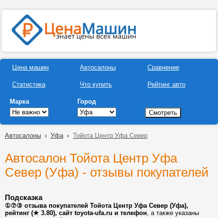
Цена машин
Автосалоны
Сравнение
Статистика
Что купить
Рейтинг авто
Марка
Город
Автосалоны
›
Уфа
›
Тойота Центр Уфа Север
Автосалон Тойота Центр Уфа
Север (Уфа) - отзывы покупателей
Подсказка
①⑦③ отзыва покупателей Тойота Центр Уфа Север (Уфа),
рейтинг (★ 3.80), сайт toyota-ufa.ru и телефон
, а также указаны