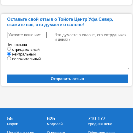
Оставьте свой отзыв о Тойота Центр Уфа Север,
скажите все, что думаете о салоне!
Тип отзыва
отрицательный
нейтральный
положительный
55
625
710 177
марок
моделей
средняя цена
ЦенаМашин.ру
О проекте
Обратная связь