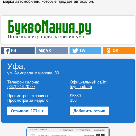
марки автомобилей, которые продает автосалон.
FB
VK
TW
OK
Уфа,
ул. Адмирала Макарова, 30
Телефон салона:
Официальный сайт:
(347) 246-70-00
toyota-ufa.ru
Просмотров страницы:
95380
Просмотры за неделю:
158
Отзывов: 173 шт.
Добавить отзыв