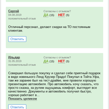
Сергей
Согласны с отзывом?
ДА
НЕТ
04.08.2019
(15)
(5)
положительный отзыв
Отличный персонал, делают скидки на ТО постоянным
клиентам.
Ответить
Ильдар
Согласны с отзывом?
ДА
НЕТ
31.05.2019
(15)
(5)
положительный отзыв
Совершил большую покупку и сделал себе приятный подарок
в виде новенького Ленд Крузер Прадо! Покупал в Тойта Уфа,
там же заранее был на тест-драйве, мне провели хорошую
презентацию автомобиля. Про автомобиль хочу сказать, что
просто сказка, за рулем ощущаешь комфорт, выглядит все
качественно. Документы и автомобиль получил быстро,
хорошо работают в...
Показать целиком
Ответить