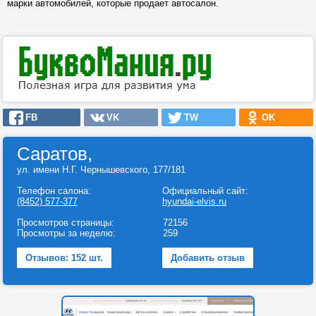
марки автомобилей, которые продает автосалон.
FB
VK
TW
OK
Саратов,
ул. имени Н.Г. Чернышевского, 177/181
Телефон салона:
Официальный сайт:
(8452) 577-377
hyundai-elvis.ru
Просмотров страницы:
72156
Просмотры за неделю:
259
Отзывов: 152 шт.
Добавить отзыв