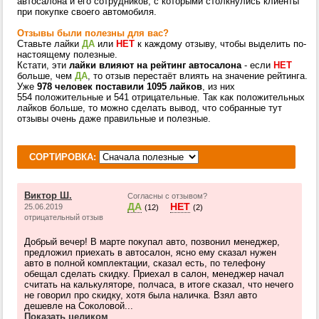
автосалона и его сотрудников, с которыми столкнулись клиенты
при покупке своего автомобиля.
Отзывы были полезны для вас?
Ставьте лайки
ДА
или
НЕТ
к каждому отзыву, чтобы выделить по-
настоящему полезные.
Кстати, эти
лайки влияют на рейтинг автосалона
- если
НЕТ
больше, чем
ДА
, то отзыв перестаёт влиять на значение рейтинга.
Уже
978 человек поставили 1095 лайков
, из них
554 положительные и 541 отрицательные. Так как положительных
лайков больше, то можно сделать вывод, что собранные тут
отзывы очень даже правильные и полезные.
СОРТИРОВКА:
Виктор Ш.
Согласны с отзывом?
ДА
НЕТ
25.06.2019
(12)
(2)
отрицательный отзыв
Добрый вечер! В марте покупал авто, позвонил менеджер,
предложил приехать в автосалон, ясно ему сказал нужен
авто в полной комплектации, сказал есть, по телефону
обещал сделать скидку. Приехал в салон, менеджер начал
считать на калькуляторе, полчаса, в итоге сказал, что нечего
не говорил про скидку, хотя была наличка. Взял авто
дешевле на Соколовой...
Показать целиком