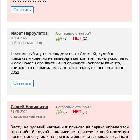
Ответить
Марат Нарбулатов
Согласны с отзывом?
ДА
НЕТ
16.04.2022
(7)
(1)
нейтральный отзыв
Нормальный дц, но менеджер по то Алексей, худой и
прыщавый конечно не выдердивает критики, понапускал авто
и сам начал нервничать и игнорировать вопросы клиента,
считаю это неприемлемо для таких накруток цен на авто в
2021
Ответить
Сергей Новиньков
Согласны с отзывом?
ДА
НЕТ
31.05.2022
(6)
(1)
отрицательный отзыв
Застучал рулевой наконечник приехал на сервис определили
гарантийный случай в наличии нет привезут 5 дней максимум
прошел месяц так и не привезли звоню спрашиваю когда вам