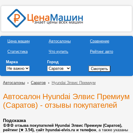
Цена машин
Автосалоны
Сравнение
Статистика
Что купить
Рейтинг авто
Марка
Город
Автосалоны
›
Саратов
›
Hyundai Элвис Премиум
Автосалон Hyundai Элвис Премиум
(Саратов) - отзывы покупателей
Подсказка
①⑤② отзыва покупателей Hyundai Элвис Премиум (Саратов),
рейтинг (★ 3.54), сайт hyundai-elvis.ru и телефон
, а также указаны