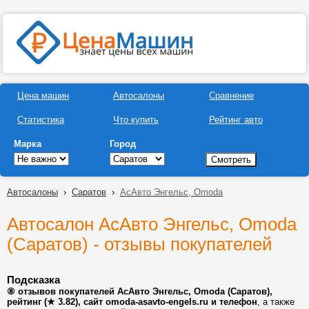
Цена машин
Автосалоны
Сравнение
Статистика
Что купить
Рейтинг авто
Марка
Город
Автосалоны
›
Саратов
›
АсАвто Энгельс, Omoda
Автосалон АсАвто Энгельс, Omoda
(Саратов) - отзывы покупателей
Подсказка
⑧ отзывов покупателей АсАвто Энгельс, Omoda (Саратов),
рейтинг (★ 3.82), сайт omoda-asavto-engels.ru и телефон
, а также