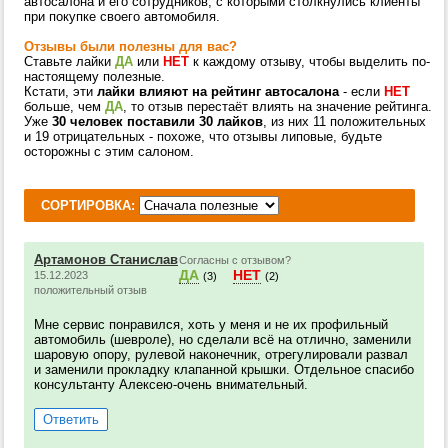
автосалона и его сотрудников, с которыми столкнулись клиенты
при покупке своего автомобиля.
Отзывы были полезны для вас?
Ставьте лайки
ДА
или
НЕТ
к каждому отзыву, чтобы выделить по-
настоящему полезные.
Кстати, эти
лайки влияют на рейтинг автосалона
- если
НЕТ
больше, чем
ДА
, то отзыв перестаёт влиять на значение рейтинга.
Уже
30 человек поставили 30 лайков
, из них 11 положительных
и 19 отрицательных - похоже, что отзывы липовые, будьте
осторожны с этим салоном.
СОРТИРОВКА:
Артамонов Станислав
Согласны с отзывом?
ДА
НЕТ
15.12.2023
(3)
(2)
положительный отзыв
Мне сервис понравился, хоть у меня и не их профильный
автомобиль (шевроле), но сделали всё на отлично, заменили
шаровую опору, рулевой наконечник, отрегулировали развал
и заменили прокладку клапанной крышки. Отдельное спасибо
консультанту Алексею-очень внимательный.
Ответить