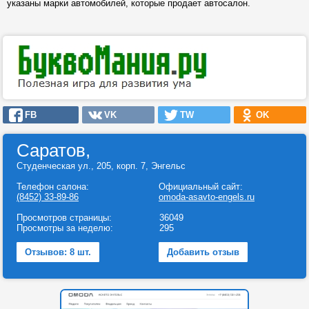
указаны марки автомобилей, которые продает автосалон.
FB
VK
TW
OK
Саратов,
Студенческая ул., 205, корп. 7, Энгельс
Телефон салона:
Официальный сайт:
(8452) 33-89-86
omoda-asavto-engels.ru
Просмотров страницы:
36049
Просмотры за неделю:
295
Отзывов: 8 шт.
Добавить отзыв