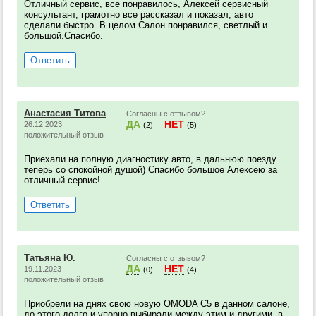
Отличный сервис, все понравилось, Алексей сервисный
консультант, грамотно все рассказал и показал, авто
сделали быстро. В целом Салон понравился, светлый и
большой.Спасибо.
Ответить
Анастасия Титова
Согласны с отзывом?
ДА
НЕТ
26.12.2023
(2)
(5)
положительный отзыв
Приехали на полную диагностику авто, в дальнюю поезду
теперь со спокойной душой) Спасибо большое Алексею за
отличный сервис!
Ответить
Татьяна Ю.
Согласны с отзывом?
ДА
НЕТ
19.11.2023
(0)
(4)
положительный отзыв
Приобрели на днях свою новую OMODA C5 в данном салоне,
до этого долго и упорно выбирали между этим и другими, в