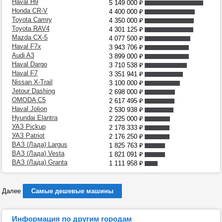
Haval H9
5 149 000
₽
Honda CR-V
4 400 000
₽
Toyota Camry
4 350 000
₽
Toyota RAV4
4 301 125
₽
Mazda CX-5
4 077 500
₽
Haval F7x
3 943 706
₽
Audi A3
3 899 000
₽
Haval Dargo
3 710 538
₽
Haval F7
3 351 941
₽
Nissan X-Trail
3 100 000
₽
Jetour Dashing
2 698 000
₽
OMODA C5
2 617 495
₽
Haval Jolion
2 530 938
₽
Hyundai Elantra
2 225 000
₽
УАЗ Pickup
2 178 333
₽
УАЗ Patriot
2 176 250
₽
ВАЗ (Лада) Largus
1 825 763
₽
ВАЗ (Лада) Vesta
1 821 091
₽
ВАЗ (Лада) Granta
1 111 958
₽
Далее
Самые дешевые машины
Информация по другим городам