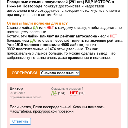
Правдивые отзывы покупателей (291 шт.) БЦР МОТОРС в
Нижнем Новгороде
покажут достоинства и недостатки
автосалона и его сотрудников, с которыми столкнулись клиенты
при покупке своего автомобиля.
Отзывы были полезны для вас?
Ставьте лайки
ДА
или
НЕТ
к каждому отзыву, чтобы выделить по-
настоящему полезные.
Кстати, эти
лайки влияют на рейтинг автосалона
- если
НЕТ
больше, чем
ДА
, то отзыв перестаёт влиять на значение рейтинга.
Уже
1910 человек поставили 4506 лайков
, из них
3032 положительные и 1474 отрицательные. Так как
положительных лайков больше, то можно сделать вывод, что
собранные тут отзывы очень даже правильные и полезные.
СОРТИРОВКА:
Виктор
Согласны с отзывом?
ДА
НЕТ
20.03.2017
(164)
(11)
отрицательный отзыв
Если кратко, Рожи песпредельные! Хочу им пожелать
масштабной, прокурорской проверки
Ответить