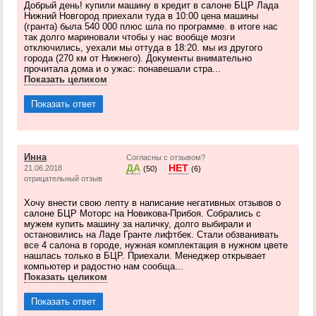
Добрый день! купили машину в кредит в салоне БЦР Лада
Нижний Новгород приехали туда в 10:00 цена машины
(гранта) была 540 000 плюс шла по программе. в итоге нас
так долго мариновали чтобы у нас вообще мозги
отключились, уехали мы оттуда в 18:20. мы из другого
города (270 км от Нижнего). Документы внимательно
прочитала дома и о ужас: понавешали стра...
Показать целиком
Показать ответ
Инна
Согласны с отзывом?
ДА
НЕТ
21.06.2018
(50)
(6)
отрицательный отзыв
Хочу внести свою лепту в написание негативных отзывов о
салоне БЦР Моторс на Новикова-Прибоя. Собрались с
мужем купить машину за наличку, долго выбирали и
остановились на Ладе Гранте лифтбек. Стали обзванивать
все 4 салона в городе, нужная комплектация в нужном цвете
нашлась только в БЦР. Приехали. Менеджер открывает
компьютер и радостно нам сообща...
Показать целиком
Показать ответ