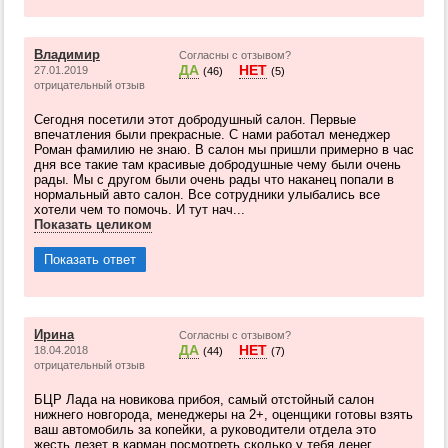
Владимир
Согласны с отзывом?
ДА
НЕТ
27.01.2019
(46)
(5)
отрицательный отзыв
Сегодня посетили этот добродушный салон. Первые
впечатления были прекрасные. С нами работал менеджер
Роман фамилию не знаю. В салон мы пришли примерно в час
дня все такие там красивые добродушные чему были очень
рады. Мы с другом были очень рады что наканец попали в
нормальный авто салон. Все сотрудники улыбались все
хотели чем то помочь. И тут нач...
Показать целиком
Показать ответ
Ирина
Согласны с отзывом?
ДА
НЕТ
18.04.2018
(44)
(7)
отрицательный отзыв
БЦР Лада на новикова прибоя, самый отстойный салон
нижнего новгорода, менеджеры на 2+, оценщики готовы взять
ваш автомобиль за копейки, а руководители отдела это
жесть лезет в карман посмотреть сколько у тебя денег,