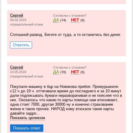
Сергей
Согласны с отзывом?
ДА
НЕТ
05.02.2019
(74)
(9)
отрицательный отзыв
Сплошной развод. Бегите от туда, а то останетесь без денег.
Ответить
Сергей
Согласны с отзывом?
ДА
НЕТ
14.05.2018
(70)
(5)
отрицательный отзыв
Покупали машину в бцр на Новикова прибоя. Промурыжили
с12 ч до 19 ч. оттягивали время до последнего и за 10 минут
дали подписывать бумаги неразворачивая и не поясняя что в
них. Окозалось что какие-то карты помощи нам втюхивают,
одна стоит 7000, другая 30000 ну и конечно страхование
жизни и такое прочее. НАРОД кому втюхали такие карты
давайте задро...
Показать целиком
Показать ответ