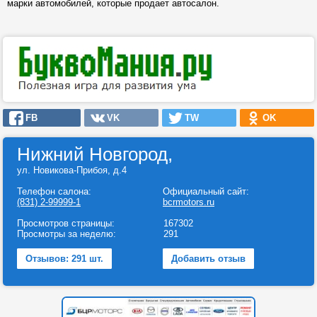
марки автомобилей, которые продает автосалон.
FB
VK
TW
OK
Нижний Новгород,
ул. Новикова-Прибоя, д.4
Телефон салона:
Официальный сайт:
(831) 2-99999-1
bcrmotors.ru
Просмотров страницы:
167302
Просмотры за неделю:
291
Отзывов: 291 шт.
Добавить отзыв