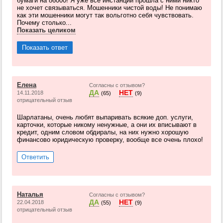
бумаги на 86000! Я уже все инстанции прошла с ними никто
не хочет связываться. Мошенники чистой воды! Не понимаю
как эти мошенники могут так вольготно себя чувствовать.
Почему столько...
Показать целиком
Показать ответ
Елена
Согласны с отзывом?
ДА
НЕТ
14.11.2018
(65)
(9)
отрицательный отзыв
Шарлатаны, очень любят выпаривать всякие доп. услуги,
карточки, которые никому ненужные, а они их вписывают в
кредит, одним словом обдиралы, на них нужно хорошую
финансово юридическую проверку, вообще все очень плохо!
Ответить
Наталья
Согласны с отзывом?
ДА
НЕТ
22.04.2018
(55)
(9)
отрицательный отзыв