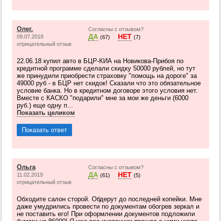
Олег.
Согласны с отзывом?
ДА
НЕТ
09.07.2018
(67)
(7)
отрицательный отзыв
22.06.18 купил авто в БЦР-КИА на Новикова-Прибоя по
кредитной программе сделали скидку 50000 рублей, но тут
же принудили приобрести страховку "помощь на дороге" за
49000 руб - в БЦР нет скидок! Сказали что это обязательное
условие банка. Но в кредитном договоре этого условия нет.
Вместе с КАСКО "подарили" мне за мои же деньги (6000
руб.) еще одну п...
Показать целиком
Показать ответ
Ольга
Согласны с отзывом?
ДА
НЕТ
11.02.2019
(61)
(5)
отрицательный отзыв
Обходите салон сторой. Обдерут до последней копейки. Мне
даже умудрились провести по документам обогрев зеркал и
не поставить его! При оформлении документов подложили