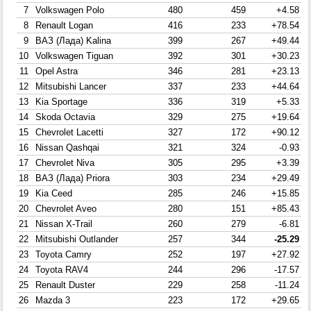
7
Volkswagen Polo
480
459
+4.58
8
Renault Logan
416
233
+78.54
9
ВАЗ (Лада) Kalina
399
267
+49.44
10
Volkswagen Tiguan
392
301
+30.23
11
Opel Astra
346
281
+23.13
12
Mitsubishi Lancer
337
233
+44.64
13
Kia Sportage
336
319
+5.33
14
Skoda Octavia
329
275
+19.64
15
Chevrolet Lacetti
327
172
+90.12
16
Nissan Qashqai
321
324
-0.93
17
Chevrolet Niva
305
295
+3.39
18
ВАЗ (Лада) Priora
303
234
+29.49
19
Kia Ceed
285
246
+15.85
20
Chevrolet Aveo
280
151
+85.43
21
Nissan X-Trail
260
279
-6.81
22
Mitsubishi Outlander
257
344
-25.29
23
Toyota Camry
252
197
+27.92
24
Toyota RAV4
244
296
-17.57
25
Renault Duster
229
258
-11.24
26
Mazda 3
223
172
+29.65