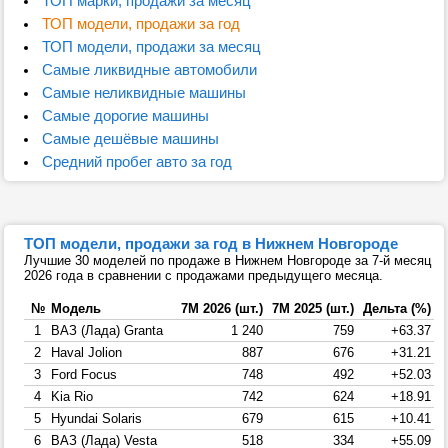
ТОП марки, продажи за месяц
ТОП модели, продажи за год
ТОП модели, продажи за месяц
Самые ликвидные автомобили
Самые неликвидные машины
Самые дорогие машины
Самые дешёвые машины
Средний пробег авто за год
ТОП модели, продажи за год в Нижнем Новгороде
Лучшие 30 моделей по продаже в Нижнем Новгороде за 7-й месяц
2026 года в сравнении с продажами предыдущего месяца.
№
Модель
7М 2026 (шт.)
7М 2025 (шт.)
Дельта (%)
1
ВАЗ (Лада) Granta
1 240
759
+63.37
2
Haval Jolion
887
676
+31.21
3
Ford Focus
748
492
+52.03
4
Kia Rio
742
624
+18.91
5
Hyundai Solaris
679
615
+10.41
6
ВАЗ (Лада) Vesta
518
334
+55.09