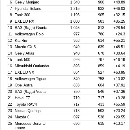
6
Geely Monjaro
1 340
900
+48.89
7
Hyundai Solaris
1 215
832
+46.03
8
Tank 300
1 196
905
+32.15
9
EXEED RX
1 080
583
+85.25
10
ВАЗ (Лада) Granta
1 045
813
+28.54
11
Volkswagen Polo
977
786
+24.3
12
Kia Rio
953
614
+55.21
13
Mazda CX-5
949
639
+48.51
14
Geely Atlas
940
678
+38.64
15
Tank 500
926
797
+16.19
16
Mitsubishi Outlander
895
859
+4.19
17
EXEED VX
864
527
+63.95
18
Volkswagen Tiguan
840
758
+10.82
19
Opel Astra
833
604
+37.91
20
ВАЗ (Лада) Vesta
750
546
+37.36
21
Haval F7
719
717
+0.28
22
Toyota RAV4
717
433
+65.59
23
Nissan Qashqai
713
593
+20.24
24
Mazda 6
697
538
+29.55
25
Mercedes-Benz E-
696
615
+13.17
класс