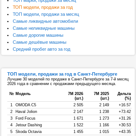
ТОП марки, продажи за месяц
ТОП модели, продажи за год
ТОП модели, продажи за месяц
Самые ликвидные автомобили
Самые неликвидные машины
Самые дорогие машины
Самые дешёвые машины
Средний пробег авто за год
ТОП модели, продажи за год в Санкт-Петербурге
Лучшие 30 моделей по продаже в Санкт-Петербурге за 7-й месяц
2026 года в сравнении с продажами предыдущего месяца.
№
Модель
7М 2026
7М 2025
Дельта
(шт.)
(шт.)
(%)
1
OMODA C5
2 505
2 149
+16.57
2
Haval Jolion
2 147
1 238
+73.42
3
Ford Focus
1 671
1 273
+31.26
4
Jetour Dashing
1 522
1 166
+30.53
5
Skoda Octavia
1 455
1 015
+43.35