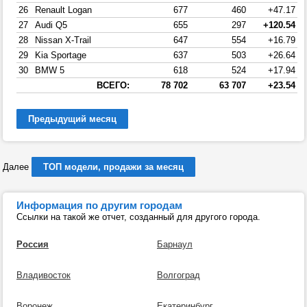
26
Renault Logan
677
460
+47.17
27
Audi Q5
655
297
+120.54
28
Nissan X-Trail
647
554
+16.79
29
Kia Sportage
637
503
+26.64
30
BMW 5
618
524
+17.94
ВСЕГО:
78 702
63 707
+23.54
Предыдущий месяц
Далее
ТОП модели, продажи за месяц
Информация по другим городам
Ссылки на такой же отчет, созданный для другого города.
Россия
Барнаул
Владивосток
Волгоград
Воронеж
Екатеринбург