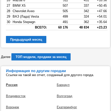
26
Mazda 6
511
431
+18.56
27
BMW X5
507
337
+50.45
28
Chevrolet Aveo
505
342
+47.66
29
ВАЗ (Лада) Vesta
499
324
+54.01
30
Honda Stepwgn
491
362
+35.64
ВСЕГО:
60 176
48 834
+23.23
Предыдущий месяц
Далее
ТОП модели, продажи за месяц
Информация по другим городам
Ссылки на такой же отчет, созданный для другого города.
Россия
Барнаул
Владивосток
Волгоград
Воронеж
Екатеринбург