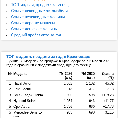
ТОП модели, продажи за месяц
Самые ликвидные автомобили
Самые неликвидные машины
Самые дорогие машины
Самые дешёвые машины
Средний пробег авто за год
ТОП модели, продажи за год в Краснодаре
Лучшие 30 моделей по продаже в Краснодаре за 7-й месяц 2026
года в сравнении с продажами предыдущего месяца.
№
Модель
7М 2026
7М 2025
Дельта
(шт.)
(шт.)
(%)
1
Haval Jolion
1 662
1 132
+46.82
2
Ford Focus
1 518
1 417
+7.13
3
ВАЗ (Лада) Granta
1 305
598
+118.23
4
Hyundai Solaris
1 054
943
+11.77
5
Opel Astra
1 036
880
+17.73
6
Mercedes-Benz E-
905
690
+31.16
класс