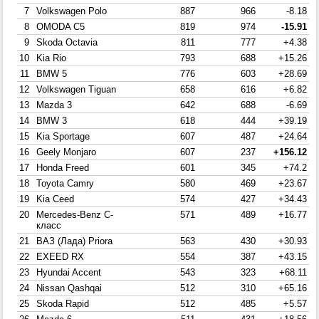
7
Volkswagen Polo
887
966
-8.18
8
OMODA C5
819
974
-15.91
9
Skoda Octavia
811
777
+4.38
10
Kia Rio
793
688
+15.26
11
BMW 5
776
603
+28.69
12
Volkswagen Tiguan
658
616
+6.82
13
Mazda 3
642
688
-6.69
14
BMW 3
618
444
+39.19
15
Kia Sportage
607
487
+24.64
16
Geely Monjaro
607
237
+156.12
17
Honda Freed
601
345
+74.2
18
Toyota Camry
580
469
+23.67
19
Kia Ceed
574
427
+34.43
20
Mercedes-Benz C-
571
489
+16.77
класс
21
ВАЗ (Лада) Priora
563
430
+30.93
22
EXEED RX
554
387
+43.15
23
Hyundai Accent
543
323
+68.11
24
Nissan Qashqai
512
310
+65.16
25
Skoda Rapid
512
485
+5.57