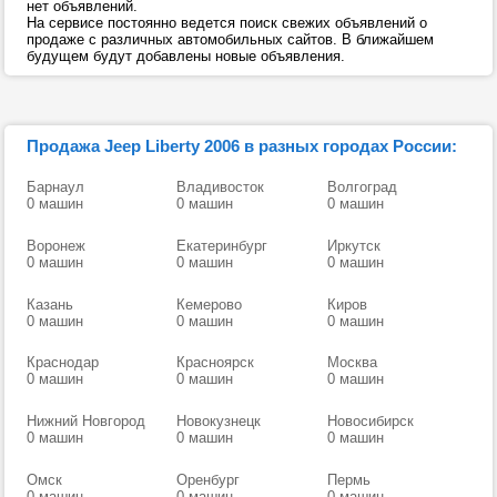
нет объявлений.
На сервисе постоянно ведется поиск свежих объявлений о
продаже с различных автомобильных сайтов. В ближайшем
будущем будут добавлены новые объявления.
Продажа Jeep Liberty 2006 в разных городах России:
Барнаул
Владивосток
Волгоград
0 машин
0 машин
0 машин
Воронеж
Екатеринбург
Иркутск
0 машин
0 машин
0 машин
Казань
Кемерово
Киров
0 машин
0 машин
0 машин
Краснодар
Красноярск
Москва
0 машин
0 машин
0 машин
Нижний Новгород
Новокузнецк
Новосибирск
0 машин
0 машин
0 машин
Омск
Оренбург
Пермь
0 машин
0 машин
0 машин