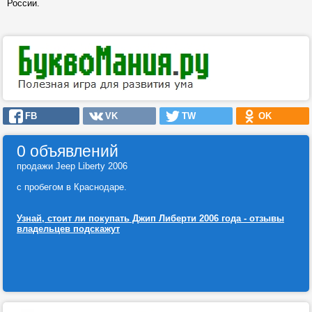
России.
FB
VK
TW
OK
0 объявлений
продажи Jeep Liberty 2006
с пробегом в Краснодаре.
Узнай, стоит ли покупать Джип Либерти 2006 года - отзывы
владельцев подскажут