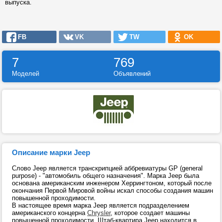
выпуска.
FB
VK
TW
OK
7
769
Моделей
Объявлений
Описание марки Jeep
Слово Jeep является транскрипцией аббревиатуры GP (general
purpose) - "автомобиль общего назначения". Марка Jeep была
основана американским инженером Херрингтоном, который после
окончания Первой Мировой войны искал способы создания машин
повышенной проходимости.
В настоящее время марка Jeep является подразделением
американского концерна
Chrysler
, которое создает машины
повышенной проходимости. Штаб-квартира Jeep находится в