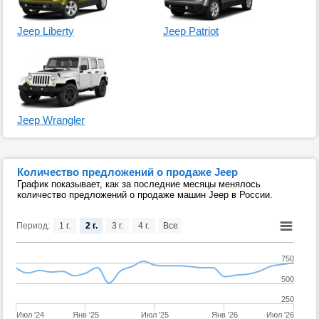
Jeep Liberty
Jeep Patriot
Jeep Wrangler
Количество предложений о продаже Jeep
График показывает, как за последние месяцы менялось
количество предложений о продаже машин Jeep в России.
Период:
1 г.
2 г.
3 г.
4 г.
Все
750
500
250
Июл '24
Янв '25
Июл '25
Янв '26
Июл '26