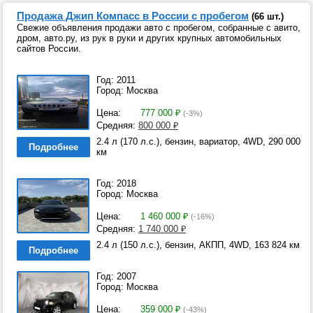
Продажа Джип Компасс в России с пробегом
(66 шт.)
Свежие объявления продажи авто с пробегом, собранные с авито,
дром, авто.ру, из рук в руки и других крупных автомобильных
сайтов России.
Год: 2011
Город: Москва
Цена:
777 000
₽
(-3%)
Средняя:
800 000
₽
2.4 л (170 л.с.), бензин, вариатор, 4WD, 290 000
Подробнее
км
Год: 2018
Город: Москва
Цена:
1 460 000
₽
(-16%)
Средняя:
1 740 000
₽
2.4 л (150 л.с.), бензин, АКПП, 4WD, 163 824 км
Подробнее
Год: 2007
Город: Москва
Цена:
359 000
₽
(-43%)