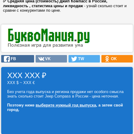
✅ Средняя цена (стоимость) Джип Компасс в России,
ликвидность , статистика цены и продаж
- узнай сколько стоит и
сравни с конкурентами по цене.
FB
VK
TW
OK
ХХХ ХХХ
₽
ХХХ $ ~ ХХХ €
Без учета года выпуска и региона продажи нет особого смысла
знать сколько стоит Jeep Compass в России - цена неточная.
Поэтому ниже
выберите нужный год выпуска
, а затем свой
город.