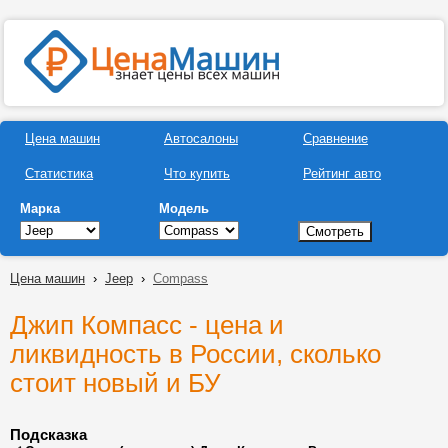
Цена машин
Автосалоны
Сравнение
Статистика
Что купить
Рейтинг авто
Марка
Модель
Цена машин
›
Jeep
›
Compass
Джип Компасс - цена и
ликвидность в России, сколько
стоит новый и БУ
Подсказка