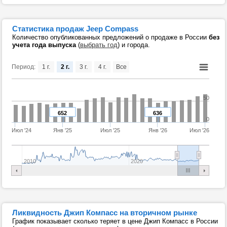
Статистика продаж Jeep Compass
Количество опубликованных предложений о продаже в России
без
учета года выпуска
(
выбрать год
) и города.
Период:
1 г.
2 г.
3 г.
4 г.
Все
50
652
636
0
Июл '24
Янв '25
Июл '25
Янв '26
Июл '26
2010
2020
Ликвидность Джип Компасс на вторичном рынке
График показывает сколько теряет в цене Джип Компасс в России