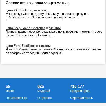
Свежие отзывы владельцев машин
цена УАЗ Pickup
и
отзывы
Меня зовут Сергей, держу небольшую автомастерскую в
районном центре. За свою жизнь перебрал кучу ...
цена Jeep Grand Cherokee
и
отзывы
Лично я давно перестал сравниваю цены вручную, потому что это
пустая трата времени.Сейчас р...
цена Ford EcoSport
и
отзывы
Я не приобретал авто из салона. Я купил свою машинку в салоне
по программе трейд ин. Взял подержа...
55
625
710 177
марок
моделей
средняя цена
ЦенаМашин.ру
О проекте
Обратная связь