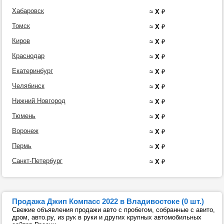
Хабаровск
≈
X
₽
Томск
≈
X
₽
Киров
≈
X
₽
Краснодар
≈
X
₽
Екатеринбург
≈
X
₽
Челябинск
≈
X
₽
Нижний Новгород
≈
X
₽
Тюмень
≈
X
₽
Воронеж
≈
X
₽
Пермь
≈
X
₽
Санкт-Петербург
≈
X
₽
Продажа Джип Компасс 2022 в Владивостоке (0 шт.)
Свежие объявления продажи авто с пробегом, собранные с авито,
дром, авто.ру, из рук в руки и других крупных автомобильных