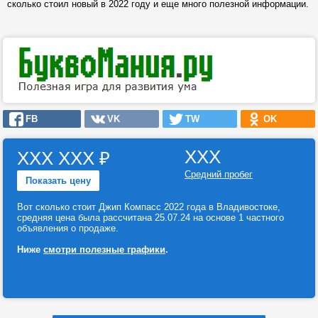
сколько стоил новый в 2022 году и еще много полезной информации.
FB
VK
TW
OK
ХХХ
ХХХ ХХХ
₽
Средний пробег
Показать цену
Вот сколько стоит Джип Компасс 2022 года в Владивостоке,
средняя цена была рассчитана 25.07.24 на основе 1 частного
объявления о продаже.
Ниже
смотри полезные графики
.