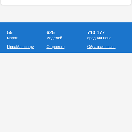
55
625
710 177
марок
моделей
средняя цена
ЦенаМашин.ру
О проекте
Обратная связь