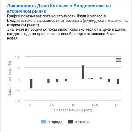
Ликвидность Джип Компасс в Владивостоке на
вторичном рынке
График показывает потерю стоимости Джип Компасс в
Владивостоке в зависимости от возраста (ликвидность машины на
вторичном рынке).
Значения в процентах показывают сколько теряют в цене машины
каждого года по сравнению с ценой, когда эта машина была
новая.
100
Изменение цены (%)
50
0
-50
-100
5
7.5
10
12.5
15
Возраст машины (лет)
в городе
в стране