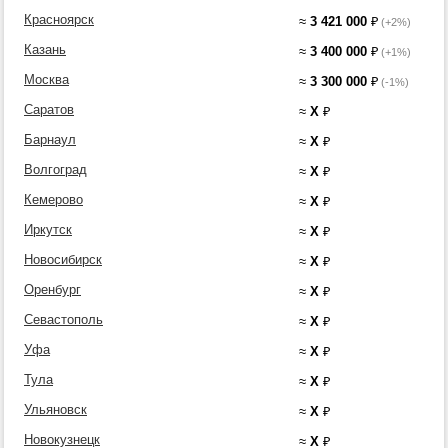
Красноярск
≈
3 421 000
₽
(+2%)
Казань
≈
3 400 000
₽
(+1%)
Москва
≈
3 300 000
₽
(-1%)
Саратов
≈
X
₽
Барнаул
≈
X
₽
Волгоград
≈
X
₽
Кемерово
≈
X
₽
Иркутск
≈
X
₽
Новосибирск
≈
X
₽
Оренбург
≈
X
₽
Севастополь
≈
X
₽
Уфа
≈
X
₽
Тула
≈
X
₽
Ульяновск
≈
X
₽
Новокузнецк
≈
X
₽