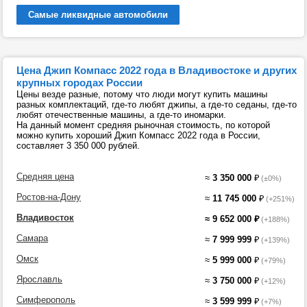
Самые ликвидные автомобили
Цена Джип Компасс 2022 года в Владивостоке и других
крупных городах России
Цены везде разные, потому что люди могут купить машины
разных комплектаций, где-то любят джипы, а где-то седаны, где-то
любят отечественные машины, а где-то иномарки.
На данный момент средняя рыночная стоимость, по которой
можно купить хороший Джип Компасс 2022 года в России,
составляет 3 350 000 рублей.
Средняя цена
≈
3 350 000
₽
(±0%)
Ростов-на-Дону
≈
11 745 000
₽
(+251%)
Владивосток
≈
9 652 000
₽
(+188%)
Самара
≈
7 999 999
₽
(+139%)
Омск
≈
5 999 000
₽
(+79%)
Ярославль
≈
3 750 000
₽
(+12%)
Симферополь
≈
3 599 999
₽
(+7%)