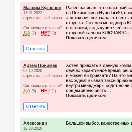
Максим Кузнецов
Ранее написал, что классный с
на Покрышкина Hyundai i40, про
18.01.2022
эндоскопия показала, что есть 
отрицательный отзыв
струшка. Со слов менеджера Ю
состоянии, ведь купил я её сов
Согласны с отзывом?
ДА
НЕТ
стороной салоны КЛЮЧАВТО...
(7)
(0)
Показать целиком
Ответить
Артём Приймак
Хотел приехать в данную компа
сейчас карантинное время, реши
02.10.2020
и можно ли приехать? На что м
отрицательный отзыв
вас ждём! Вызвал такси приеха
внутри менеджеры ходят но не 
Согласны с отзывом?
ДА
НЕТ
общем звоню опять ...
(8)
(1)
Показать целиком
Ответить
Александр
Большой выбор, качественных 
12.08.2019