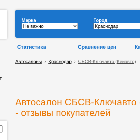
Марка
Город
Статистика
Сравнение цен
К
Автосалоны
›
Краснодар
›
СБСВ-Ключавто (Кейавто)
т
и
Автосалон СБСВ-Ключавто (
- отзывы покупателей