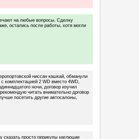
ечают на любые вопросы. Сделку
аже, остались после работы, хотя могли
аэропортовской ниссан кашкай, обманули
ь с комплектацией 2 WD вместо 4WD,
одиннадцатого ночи, договор изучил
, рекомендую читать внимательно дрговор
лучше посетить другие автосалоны,
гу сказать просто перикупы наглюции