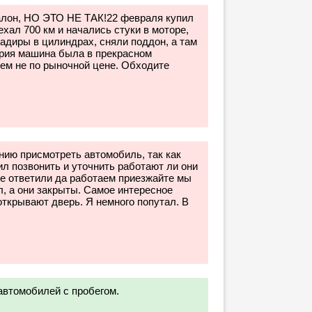
алон, НО ЭТО НЕ ТАК!22 февраля купил
ехал 700 км и начались стуки в моторе,
задиры в цилиндрах, сняли поддон, а там
рия машина была в прекрасном
сем не по рыночной цене. Обходите
нию присмотреть автомобиль, так как
л позвонить и уточнить работают ли они
не ответили да работаем приезжайте мы
л, а они закрыты. Самое интересное
открывают дверь. Я немного попутал. В
автомобилей с пробегом.