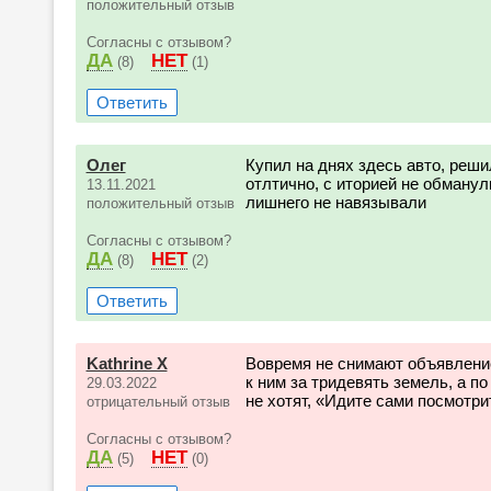
положительный отзыв
Согласны с отзывом?
ДА
НЕТ
(8)
(1)
Ответить
Олег
Купил на днях здесь авто, реш
отлтично, с иторией не обманул
13.11.2021
лишнего не навязывали
положительный отзыв
Согласны с отзывом?
ДА
НЕТ
(8)
(2)
Ответить
Kathrine X
Вовремя не снимают объявление
к ним за тридевять земель, а 
29.03.2022
не хотят, «Идите сами посмотрит
отрицательный отзыв
Согласны с отзывом?
ДА
НЕТ
(5)
(0)