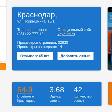
Краснодар,
ул. Покрышкина, 15/1
Телефон салона:
Официальный сайт:
(861) 22-777-12
keyauto.ru
Просмотров страницы:
92839
Просмотры за неделю:
14
Отзывов: 65 шт.
Добавить отзыв
64-й
3.68
42
В рейтинге
Оценка
Количество
Краснодара
салона
оценок