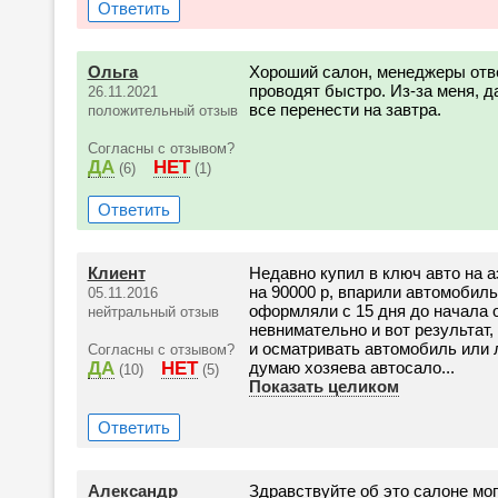
Ответить
Ольга
Хороший салон, менеджеры отв
проводят быстро. Из-за меня, д
26.11.2021
все перенести на завтра.
положительный отзыв
Согласны с отзывом?
ДА
НЕТ
(6)
(1)
Ответить
Клиент
Недавно купил в ключ авто на 
на 90000 р, впарили автомобил
05.11.2016
оформляли с 15 дня до начала 
нейтральный отзыв
невнимательно и вот результат
и осматривать автомобиль или 
Согласны с отзывом?
ДА
НЕТ
думаю хозяева автосало...
(10)
(5)
Показать целиком
Ответить
Александр
Здравствуйте об это салоне мо