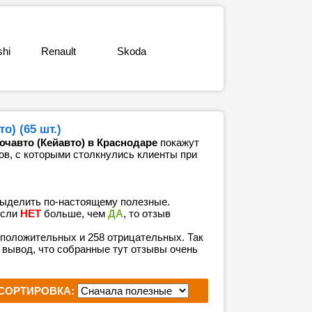
shi
Renault
Skoda
) (65 шт.)
чавто (Кейавто) в Краснодаре
покажут
ов, с которыми столкнулись клиенты при
выделить по-настоящему полезные.
если
НЕТ
больше, чем
ДА
, то отзыв
8 положительных и 258 отрицательных. Так
 вывод, что собранные тут отзывы очень
СОРТИРОВКА: