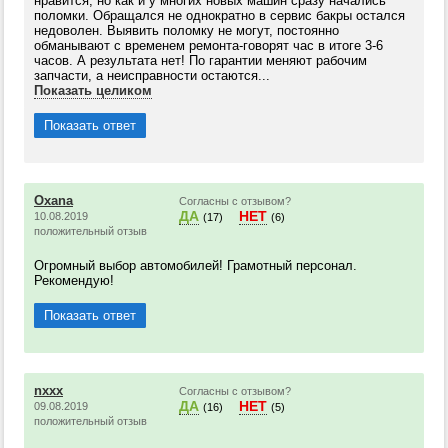
нравится, но как и у многих новых машин сразу начались
поломки. Обращался не однократно в сервис бакры остался
недоволен. Выявить поломку не могут, постоянно
обманывают с временем ремонта-говорят час в итоге 3-6
часов. А результата нет! По гарантии меняют рабочим
запчасти, а неисправности остаются...
Показать целиком
Показать ответ
Oxana
Согласны с отзывом?
ДА
НЕТ
10.08.2019
(17)
(6)
положительный отзыв
Огромный выбор автомобилей! Грамотный персонал.
Рекомендую!
Показать ответ
nxxx
Согласны с отзывом?
ДА
НЕТ
09.08.2019
(16)
(5)
положительный отзыв