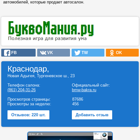
автомобилей, которые продает автосалон.
FB
VK
TW
OK
Краснодар,
Новая Адыгея, Тургеневское ш., 23
Телефон салона:
Официальный сайт:
(861) 204-31-26
bmw-bakra.ru
Просмотров страницы:
87686
Просмотры за неделю:
456
Отзывов: 220 шт.
Добавить отзыв