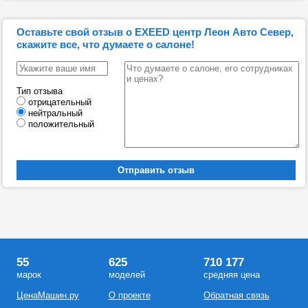
Оставьте свой отзыв о EXEED центр Леон Авто Север,
скажите все, что думаете о салоне!
Тип отзыва
отрицательный
нейтральный
положительный
55
625
710 177
марок
моделей
средняя цена
ЦенаМашин.ру
О проекте
Обратная связь