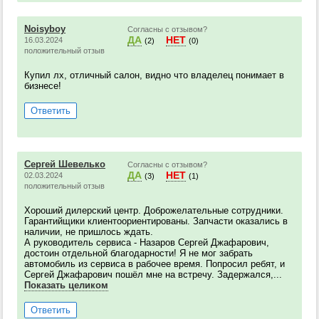
Noisyboy
Согласны с отзывом?
ДА
НЕТ
16.03.2024
(2)
(0)
положительный отзыв
Купил лх, отличный салон, видно что владелец понимает в
бизнесе!
Ответить
Сергей Шевелько
Согласны с отзывом?
ДА
НЕТ
02.03.2024
(3)
(1)
положительный отзыв
Хороший дилерский центр. Доброжелательные сотрудники.
Гарантийщики клиентоориентированы. Запчасти оказались в
наличии, не пришлось ждать.
А руководитель сервиса - Назаров Сергей Джафарович,
достоин отдельной благодарности! Я не мог забрать
автомобиль из сервиса в рабочее время. Попросил ребят, и
Сергей Джафарович пошёл мне на встречу. Задержался,...
Показать целиком
Ответить