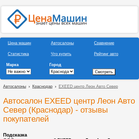
Цена машин
Автосалоны
Сравнение
Статистика
Что купить
Рейтинг авто
Марка
Город
Автосалоны
›
Краснодар
›
EXEED центр Леон Авто Север
Автосалон EXEED центр Леон Авто
Север (Краснодар) - отзывы
покупателей
Подсказка