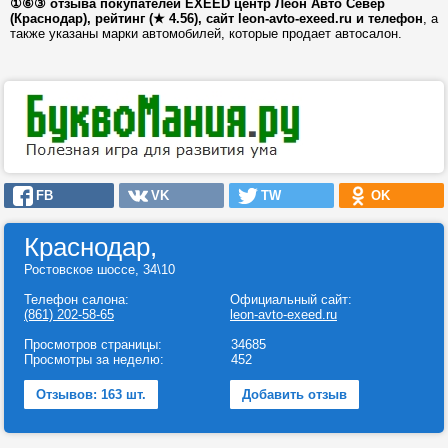
①⑥③ отзыва покупателей EXEED центр Леон Авто Север
(Краснодар), рейтинг (★ 4.56), сайт leon-avto-exeed.ru и телефон
, а
также указаны марки автомобилей, которые продает автосалон.
FB
VK
TW
OK
Краснодар,
Ростовское шоссе, 34\10
Телефон салона:
Официальный сайт:
(861) 202-58-65
leon-avto-exeed.ru
Просмотров страницы:
34685
Просмотры за неделю:
452
Отзывов: 163 шт.
Добавить отзыв