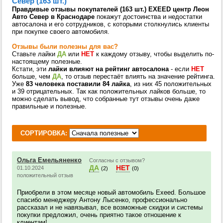
Север (163 шт.)
Правдивые отзывы покупателей (163 шт.) EXEED центр Леон
Авто Север в Краснодаре
покажут достоинства и недостатки
автосалона и его сотрудников, с которыми столкнулись клиенты
при покупке своего автомобиля.
Отзывы были полезны для вас?
Ставьте лайки
ДА
или
НЕТ
к каждому отзыву, чтобы выделить по-
настоящему полезные.
Кстати, эти
лайки влияют на рейтинг автосалона
- если
НЕТ
больше, чем
ДА
, то отзыв перестаёт влиять на значение рейтинга.
Уже
83 человека поставили 84 лайка
, из них 45 положительных
и 39 отрицательных. Так как положительных лайков больше, то
можно сделать вывод, что собранные тут отзывы очень даже
правильные и полезные.
СОРТИРОВКА:
Ольга Емельяненко
Согласны с отзывом?
ДА
НЕТ
01.10.2024
(2)
(0)
положительный отзыв
Приобрели в этом месяце новый автомобиль Exeed. Большое
спасибо менеджеру Антону Лысенко, профессионально
рассказал и не навязывал, все возможные скидки и системы
покупки предложил, очень приятно такое отношение к
клиентам!