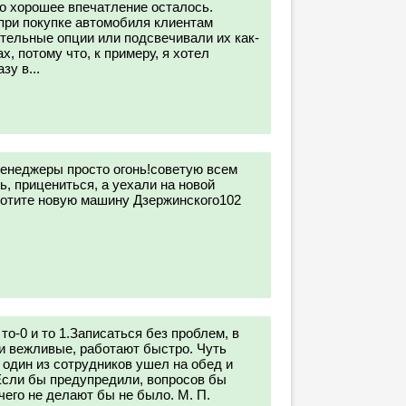
ко хорошее впечатление осталось.
при покупке автомобиля клиентам
ельные опции или подсвечивали их как-
, потому что, к примеру, я хотел
зу в...
енеджеры просто огонь!советую всем
ь, прицениться, а уехали на новой
хотите новую машину Дзержинского102
о-0 и то 1.Записаться без проблем, в
 вежливые, работают быстро. Чуть
 один из сотрудников ушел на обед и
Если бы предупредили, вопросов бы
чего не делают бы не было. М. П.