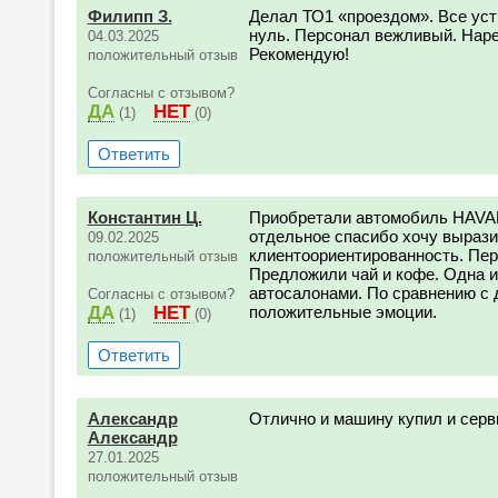
Филипп З.
Делал ТО1 «проездом». Все уст
нуль. Персонал вежливый. Нарек
04.03.2025
Рекомендую!
положительный отзыв
Согласны с отзывом?
ДА
НЕТ
(1)
(0)
Ответить
Константин Ц.
Приобретали автомобиль HAVAL
отдельное спасибо хочу выраз
09.02.2025
клиентоориентированность. Пер
положительный отзыв
Предложили чай и кофе. Одна и
автосалонами. По сравнению с 
Согласны с отзывом?
ДА
НЕТ
положительные эмоции.
(1)
(0)
Ответить
Александр
Отлично и машину купил и серв
Александр
27.01.2025
положительный отзыв