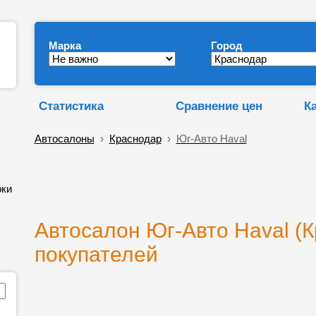
Марка
Город
Статистика
Сравнение цен
К
Автосалоны
›
Краснодар
›
Юг-Авто Haval
рки
Автосалон Юг-Авто Haval (К
покупателей