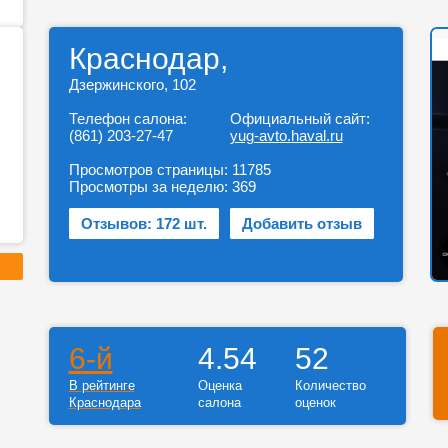
Краснодар,
Дзержинского, 102
Телефон салона:
Официальный сайт:
(861) 203-27-47
yug-avto.haval.ru
Просмотров страницы:
11785
Просмотры за неделю:
369
Отзывов: 172 шт.
Добавить отзыв
6-й
4.54
52
В рейтинге
Оценка
Количество
Краснодара
салона
оценок