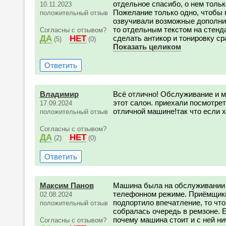
отдельное спасибо, о нем толь
10.11.2023
Пожелание только одно, чтобы 
положительный отзыв
озвучивали возможные дополнит
то отдельным текстом на стендах
Согласны с отзывом?
ДА
НЕТ
сделать антикор и тонировку сра
(5)
(0)
Показать целиком
Ответить
Владимир
Всё отлично! Обслуживание и м
этот салон. приехали посмотрет
17.09.2024
отличной машине!так что если 
положительный отзыв
Согласны с отзывом?
ДА
НЕТ
(2)
(0)
Ответить
Максим Панов
Машина была на обслуживании т
телефонном режиме. Приёмщики
02.08.2024
подпортило впечатление, то что
положительный отзыв
собралась очередь в ремзоне. 
почему машина стоит и с ней ни
Согласны с отзывом?