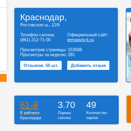
Краснодар,
Ростовское ш., 12/6
Телефон салона:
Официальный сайт:
(861) 212-71-00
tempavto-k.ru
Просмотров страницы:
153588
Просмотры за неделю:
281
Отзывов: 55 шт.
Добавить отзыв
61-й
3.70
49
В рейтинге
Оценка
Количество
Краснодара
салона
оценок