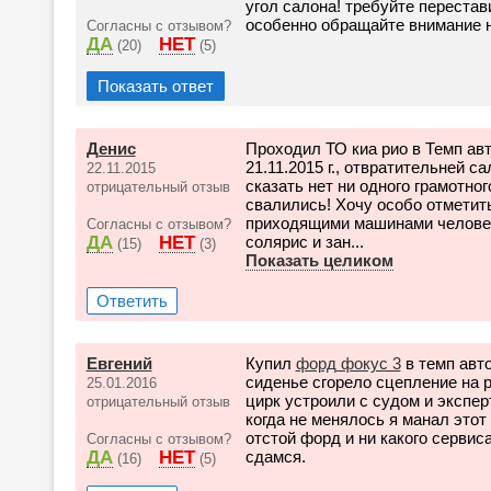
угол салона! требуйте переста
особенно обращайте внимание на
Согласны с отзывом?
ДА
НЕТ
(20)
(5)
Показать ответ
Денис
Проходил ТО киа рио в Темп авт
21.11.2015 г., отвратительней с
22.11.2015
сказать нет ни одного грамотно
отрицательный отзыв
свалились! Хочу особо отметить
приходящими машинами человек
Согласны с отзывом?
ДА
НЕТ
солярис и зан...
(15)
(3)
Показать целиком
Ответить
Евгений
Купил
форд фокус 3
в темп авто
сиденье сгорело сцепление на р
25.01.2016
цирк устроили с судом и экспер
отрицательный отзыв
когда не менялось я манал этот
отстой форд и ни какого сервиса 
Согласны с отзывом?
ДА
НЕТ
сдамся.
(16)
(5)