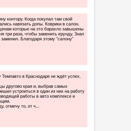
у контору. Когда покупал там свой
ались навязать допы. Коврики в салон,
о ценам которые на это барахло завышены
ня три раза, чтобы заменить ерунду. Знал
ы заменил. Благодаря этому "салону"
 Темпавто в Краснодаре не ждёт успех.
цы другово края и, выбрав самых
ешил устроиться в один из них на работу
оводящей работы в авто комплексе и
ющим.
, отмечу то, от ч...