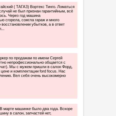
тайский ( ТАГАЗ) Вортекс Тинго. Ломаться
 случай не был признан гарантийным, всё
лось. Через год машина
ю сгорела, сожгла гараж и много
 восстановлении убытков, а в ответ
...
джер по продажам по имени Сергей
ютно непрофессионально общается с
 учат). Мы с мужем пришли в салон Форд,
ене и комплектации ford focus. Нас
алению. Вел себя очень высокомерно
 В марте машинке было два года. Вскоре
ину в салон, запчастей нет,