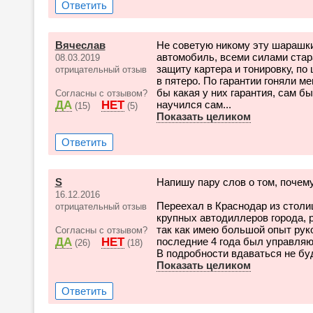
Ответить
Вячеслав
Не советую никому эту шарашкин
автомобиль, всеми силами стар
08.03.2019
защиту картера и тонировку, п
отрицательный отзыв
в пятеро. По гарантии гоняли ме
бы какая у них гарантия, сам б
Согласны с отзывом?
ДА
НЕТ
научился сам...
(15)
(5)
Показать целиком
Ответить
S
Напишу пару слов о том, почему
16.12.2016
Переехал в Краснодар из столи
отрицательный отзыв
крупных автодиллеров города, р
так как имею большой опыт рук
Согласны с отзывом?
ДА
НЕТ
последние 4 года был управля
(26)
(18)
В подробности вдаваться не буду
Показать целиком
Ответить