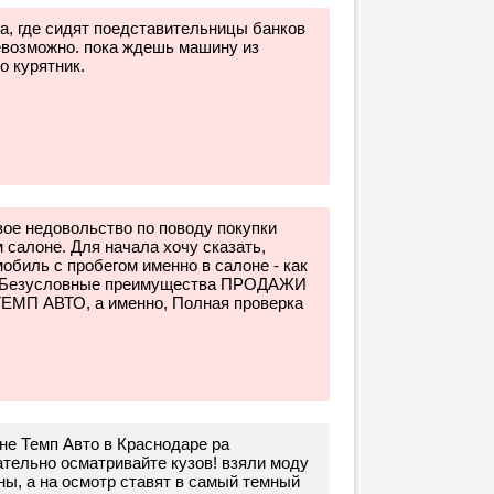
а, где сидят поедставительницы банков
евозможно. пока ждешь машину из
о курятник.
вое недовольство по поводу покупки
 салоне. Для начала хочу сказать,
обиль с пробегом именно в салоне - как
о "Безусловные преимущества ПРОДАЖИ
ТЕМП АВТО, а именно, Полная проверка
не Темп Авто в Краснодаре ра
ательно осматривайте кузов! взяли моду
ы, а на осмотр ставят в самый темный