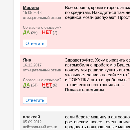
Марина
Все хорошо, кроме второго этаж
по кредитам. Находиться там н
15.05.2018
сервиса мозги распухают. Прост
отрицательный отзыв
Согласны с отзывом?
ДА
НЕТ
(26)
(7)
Ответить
Яна
Здравствуйте. Хочу выразить с
автомобиля с пробегом в Вашем
16.12.2017
почему мы решили купить автом
отрицательный отзыв
указывает запись на сайте эт
и ПОКУПКИ авто с пробегом в 
Согласны с отзывом?
ДА
НЕТ
технического состояния авт...
(24)
(6)
Показать целиком
Ответить
алексей
если берете машину в автосало
ростовском шоссе - очень вним
05.09.2012
продавать подкрашенные машин
нейтральный отзыв