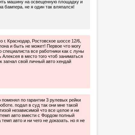
вить машину на освещенную площадку и
 бампера. не я один так вляпался!
о г. Краснодар, Ростовское шоссе 12/6,
алона и быть не может! Первое что могу
го специалиста все работники как с луны
 Алексея в место того чтоб заниматься
 загнал свой личный авто хендай
 поменял по гарантии 3 рулевых рейки
оботе. подал в суд так они мне такой
тизой независимой что все целое и ни
 темп авто вмести с Фордом полный
темп авто и ни чего не доказать. но я не