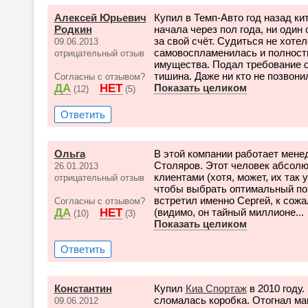
Алексей Юрьевич
Купил в Темп-Авто год назад ки
Родкин
начала через пол года, ни один
за свой счёт. Судиться не хоте
09.06.2013
самовоспламенилась и полность
отрицательный отзыв
имущества. Подал требование о
тишина. Даже ни кто не позвонил
Согласны с отзывом?
ДА
НЕТ
Показать целиком
(12)
(5)
Ответить
Ольга
В этой компании работает мене
Столяров. Этот человек абсол
26.01.2013
клиентами (хотя, может, их так
отрицательный отзыв
чтобы выбрать оптимальный по ц
встретил именно Сергей, к сож
Согласны с отзывом?
ДА
НЕТ
(видимо, он тайный миллионе...
(10)
(3)
Показать целиком
Ответить
Константин
Купил
Киа Спортаж
в 2010 году.
сломалась коробка. Отогнал маш
09.06.2012