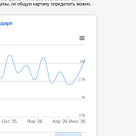
ены, но общую картину определить можно.
одаре
10k
7.5k
5k
2.5k
Окт '25
Янв '26
Апр '26
Июл '26