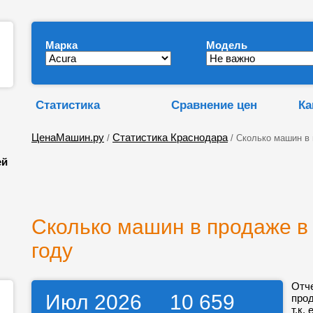
Марка
Модель
Статистика
Сравнение цен
Ка
ЦенаМашин.ру
Статистика Краснодара
/
/ Сколько машин в
ей
Сколько машин в продаже в
году
Отч
Июл 2026
10 659
про
т.к.