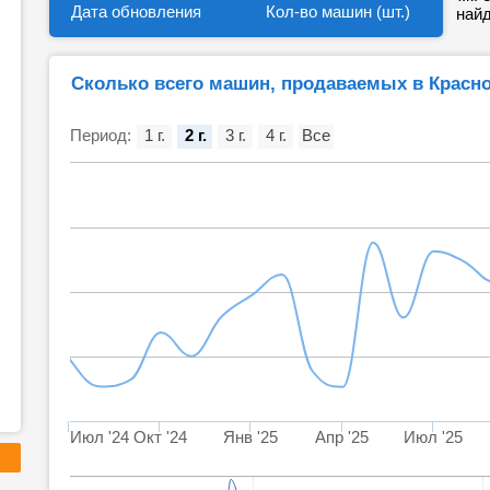
Дата обновления
Кол-во машин (шт.)
найд
Сколько всего машин, продаваемых в Красн
Период:
1 г.
2 г.
3 г.
4 г.
Все
Июл '24
Окт '24
Янв '25
Апр '25
Июл '25