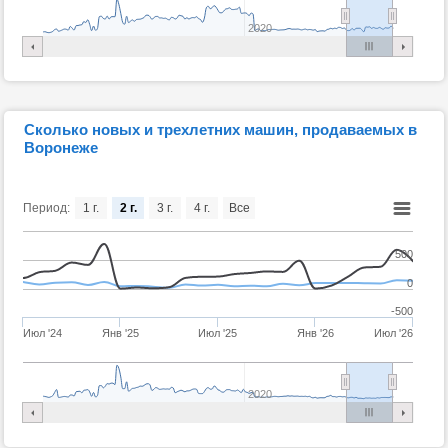
2020
Сколько новых и трехлетних машин, продаваемых в
Воронеже
Период:
1 г.
2 г.
3 г.
4 г.
Все
500
0
-500
Июл '24
Янв '25
Июл '25
Янв '26
Июл '26
2020