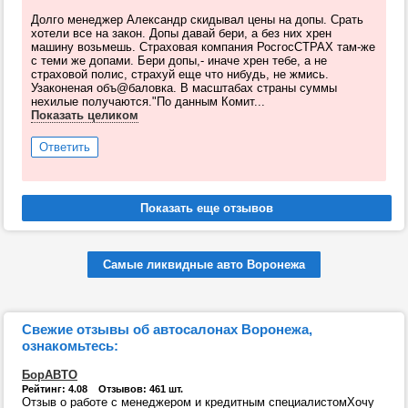
Долго менеджер Александр скидывал цены на допы. Срать
хотели все на закон. Допы давай бери, а без них хрен
машину возьмешь. Страховая компания РосгосСТРАХ там-же
с теми же допами. Бери допы,- иначе хрен тебе, а не
страховой полис, страхуй еще что нибудь, не жмись.
Узаконеная объ@баловка. В масштабах страны суммы
нехилые получаются."По данным Комит...
Показать целиком
Ответить
Самые ликвидные авто Воронежа
Свежие отзывы об автосалонах Воронежа,
ознакомьтесь:
БорАВТО
Рейтинг: 4.08 Отзывов: 461 шт.
Отзыв о работе с менеджером и кредитным специалистомХочу