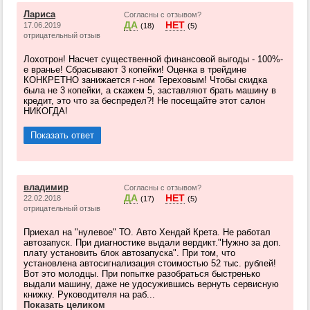
Лариса
Согласны с отзывом?
ДА
НЕТ
17.06.2019
(18)
(5)
отрицательный отзыв
Лохотрон! Насчет существенной финансовой выгоды - 100%-
е вранье! Сбрасывают 3 копейки! Оценка в трейдине
КОНКРЕТНО занижается г-ном Тереховым! Чтобы скидка
была не 3 копейки, а скажем 5, заставляют брать машину в
кредит, это что за беспредел?! Не посещайте этот салон
НИКОГДА!
Показать ответ
владимир
Согласны с отзывом?
ДА
НЕТ
22.02.2018
(17)
(5)
отрицательный отзыв
Приехал на "нулевое" ТО. Авто Хендай Крета. Не работал
автозапуск. При диагностике выдали вердикт."Нужно за доп.
плату установить блок автозапуска". При том, что
установлена автосигнализация стоимостью 52 тыс. рублей!
Вот это молодцы. При попытке разобраться быстренько
выдали машину, даже не удосужившись вернуть сервисную
книжку. Руководителя на раб...
Показать целиком