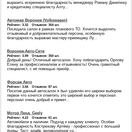
выразить искреннюю благодарность менеджеру Роману Данилюку
и кредитному специалисту Алту...
Автомир Воронеж (Volkswagen)
Рейтинг: 3.32 Отзывов: 354 шт.
Посещала салон в рамках планового ТО. Хочется выделить
отзывчивый и доброжелательный персона, особенную
благодарность выражаю мастеру-приемщику Лу...
Воронеж-Авто-Сити
Рейтинг: 3.99 Отзывов: 350 шт.
Добрый день! Отличный автосалон. Хочу поблагодарить Орлову
Елену за профессионализм и отзывчивость! Очень грамотный
специалист, с её помощью приобр...
Форсаж Авто
Рейтинг: 3.56 Отзывов: 87 шт.
Посетив данный автосалон я был удивлён его широки выбором.
первое что хочется отметить это широкий выбор и персонал.
персонал очень добрый и привет...
Мотор Ленд, Geely
Рейтинг: 4.22 Отзывов: 61 шт.
Автомобили в наличии. Подход к каждому клиенту. Особая
благодарность Кострюкову Артёму - профессионал с большой
буквы. Тест- драйв, великолепное со...