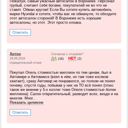
Пожалуй, самый ужасный автосалон в Воронеже. Персонал
грубый, считают себя богами, покупателей не во что не
ставят. Обман кругом! Если Вы хотите купить автомобиль
марки Hyundai и хотите, чтобы вас не обманули, то обходите
этот автосалон стороной! В Воронеже есть хорошие
автосалоны, но этот. Этот просто клоака.
Ответить
Антон
Согласны с отзывом?
ДА
НЕТ
18.09.2016
(16)
(2)
отрицательный отзыв
Покупал Опель стоимостью миллион по тем ценам, был в
Автомире и Автомиксе (взял в нём, но там тоже косяков
хватает), сразу Автомир не понравился, но толком не понял
почему, спустя годы, побывав у них на ТО всё понял (плюс
такое же мнение у 5-х коллег тоже Опеля стоимостью более
миллиона). Салон отвратительный, разводят всех, везде и на
многом. Мног...
Показать целиком
Ответить