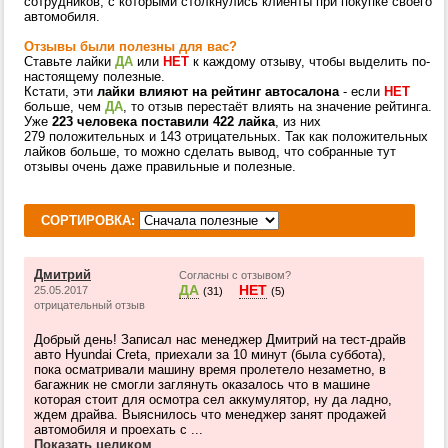
сотрудников, с которыми столкнулись клиенты при покупке своего
автомобиля.
Отзывы были полезны для вас?
Ставьте лайки
ДА
или
НЕТ
к каждому отзыву, чтобы выделить по-
настоящему полезные.
Кстати, эти
лайки влияют на рейтинг автосалона
- если
НЕТ
больше, чем
ДА
, то отзыв перестаёт влиять на значение рейтинга.
Уже
223 человека поставили 422 лайка
, из них
279 положительных и 143 отрицательных. Так как положительных
лайков больше, то можно сделать вывод, что собранные тут
отзывы очень даже правильные и полезные.
СОРТИРОВКА:
Дмитрий
Согласны с отзывом?
ДА
НЕТ
25.05.2017
(31)
(5)
отрицательный отзыв
Добрый день! Записал нас менеджер Дмитрий на тест-драйв
авто Hyundai Сreta, приехали за 10 минут (была суббота),
пока осматривали машину время пролетело незаметно, в
багажник не смогли заглянуть оказалось что в машине
которая стоит для осмотра сел аккумулятор, ну да ладно,
ждем драйва. Выяснилось что менеджер занят продажей
автомобиля и проехать с ...
Показать целиком