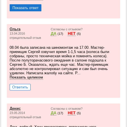
Показать ответ
Ольга
Согласны с отзывом?
ДА
НЕТ
13.04.2016
(17)
(5)
отрицательный отзыв
08.04 была записана на шиномонтаж на 17.00. Мастер-
приемщик Сергей озвучил время 1-1,5 часа (колеса были
собраны, просто техническая мойка и поменять колеса).
После полуторачасового ожидания в салоне подошла к
Сергею Б. Оказалось, ждать еще час. Мастер-приемщик
абсолютно не контролировал ситуацию и сам был очень
удивлен. Написала жалобу на сайте. Р...
Показать целиком
Ответить
Денис
Согласны с отзывом?
ДА
НЕТ
23.05.2014
(17)
(5)
отрицательный отзыв
День добрый. Хочу предостиречь потенциального