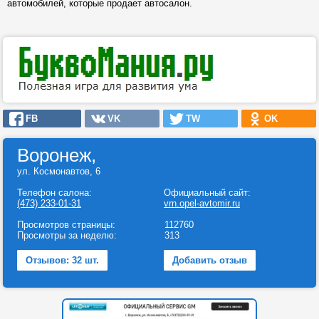
автомобилей, которые продает автосалон.
FB
VK
TW
OK
Воронеж,
ул. Коcмонавтов, 6
Телефон салона:
Официальный сайт:
(473) 233-01-31
vrn.opel-avtomir.ru
Просмотров страницы:
112760
Просмотры за неделю:
313
Отзывов: 32 шт.
Добавить отзыв