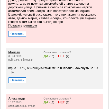
покупателя, от покупки автомобилей в авто салоне на
дорожной улице. Приехав в салон за конкретной маркой
автомобиля опель астра, мне повстречался менеджер
Валерий, который рассказал, что у них акция на несколько
авто, данной марки, хэчбек и седан, комплектация энджой,
говоря а том какое это выгодное пре...
Показать целиком
Ответить
Моисей
Согласны с отзывом?
ДА
НЕТ
30.04.2014
(15)
(4)
нейтральный отзыв
ифна 100%, обманщики там! меня пытались лохануть на 100
т. р.
Ответить
Александр
Согласны с отзывом?
ДА
НЕТ
10.12.2015
(15)
(5)
отрицательный отзыв