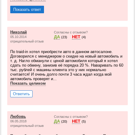
Показать ответ
Николай
Согласны с отзывом?
ДА
НЕТ
05.10.2014
(23)
(4)
отрицательный отзыв
По traid-in хотел приобрести авто в данном автосалоне.
Договорился с менеджером о скидке на новый автомобиль и
т. д. Нагло обманули с ценой автомобиля который я хотел
сдать по обмену, занизив её порядка 20 %. Наваривать по 60
тыс. рублей с машины клиента это у них нормально
считается! И очень долго почти 3 часа ждал когда мой
автомобиль проверят и...
Показать целиком
Ответить
Любовь
Согласны с отзывом?
ДА
НЕТ
06.05.2018
(20)
(5)
отрицательный отзыв