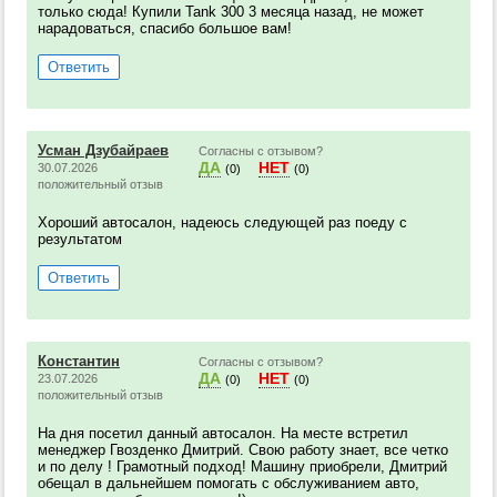
только сюда! Купили Tank 300 3 месяца назад, не может
нарадоваться, спасибо большое вам!
Ответить
Усман Дзубайраев
Согласны с отзывом?
ДА
НЕТ
30.07.2026
(0)
(0)
положительный отзыв
Хороший автосалон, надеюсь следующей раз поеду с
результатом
Ответить
Константин
Согласны с отзывом?
ДА
НЕТ
23.07.2026
(0)
(0)
положительный отзыв
На дня посетил данный автосалон. На месте встретил
менеджер Гвозденко Дмитрий. Свою работу знает, все четко
и по делу ! Грамотный подход! Машину приобрели, Дмитрий
обещал в дальнейшем помогать с обслуживанием авто,