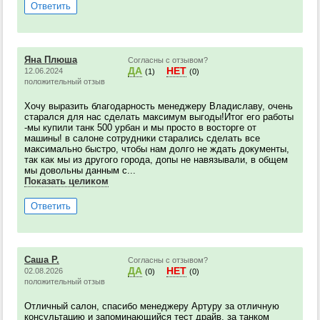
Ответить
Яна Плюша
Согласны с отзывом?
ДА
НЕТ
12.06.2024
(1)
(0)
положительный отзыв
Хочу выразить благодарность менеджеру Владиславу, очень
старался для нас сделать максимум выгоды!Итог его работы
-мы купили танк 500 урбан и мы просто в восторге от
машины! в салоне сотрудники старались сделать все
максимально быстро, чтобы нам долго не ждать документы,
так как мы из другого города, допы не навязывали, в общем
мы довольны данным с...
Показать целиком
Ответить
Саша Р.
Согласны с отзывом?
ДА
НЕТ
02.08.2026
(0)
(0)
положительный отзыв
Отличный салон, спасибо менеджеру Артуру за отличную
консультацию и запоминающийся тест драйв, за танком