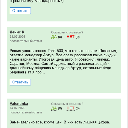
огромная ему благодарность !)
Ответить
Денис К.
Согласны с отзывом?
ДА
НЕТ
18.07.2026
(0)
(0)
положительный отзыв
Решил узнать насчет Tank 500, что как что по чем. Позвонил,
ответил менеджер Артур. Все сразу рассказал какие скидки,
какие варианты. Итоговая цена авто. Я обзвонил, липецк,
Саратов, Москва. Самый адекватный и располагающий к
дальнейшему общению менеджер Артур, остальные беда
бедовая ( эт я про…
Ответить
Valentinka
Согласны с отзывом?
ДА
НЕТ
14.07.2026
(0)
(0)
положительный отзыв
Замечательно всё, кроме цен. В них есть лишняя цифра.