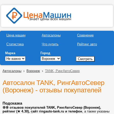
Цена машин
Автосалоны
Сравнение
Статистика
Что купить
Рейтинг авто
Марка
Город
Автосалоны
›
Воронеж
›
TANK, РингАвтоСевер
Автосалон TANK, РингАвтоСевер
(Воронеж) - отзывы покупателей
Подсказка
⑧⑧ отзывов покупателей TANK, РингАвтоСевер (Воронеж),
рейтинг (★ 4.30), сайт ringauto-tank.ru и телефон
, а также указаны