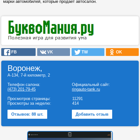
марки автомобилей, которые продает автосалон.
FB
VK
TW
OK
Воронеж,
А-134, 7-й километр, 2
Телефон салона:
Официальный сайт:
(473) 201-79-45
ringauto-tank.ru
Просмотров страницы:
11291
Просмотры за неделю:
414
Отзывов: 88 шт.
Добавить отзыв