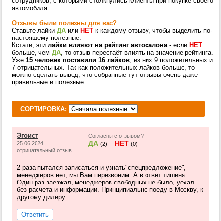
сотрудников, с которыми столкнулись клиенты при покупке своего
автомобиля.
Отзывы были полезны для вас?
Ставьте лайки
ДА
или
НЕТ
к каждому отзыву, чтобы выделить по-
настоящему полезные.
Кстати, эти
лайки влияют на рейтинг автосалона
- если
НЕТ
больше, чем
ДА
, то отзыв перестаёт влиять на значение рейтинга.
Уже
15 человек поставили 16 лайков
, из них 9 положительных и
7 отрицательных. Так как положительных лайков больше, то
можно сделать вывод, что собранные тут отзывы очень даже
правильные и полезные.
СОРТИРОВКА:
Эгоист
Согласны с отзывом?
ДА
НЕТ
25.06.2024
(2)
(0)
отрицательный отзыв
2 раза пытался записаться и узнать"спецпредложение",
менеджеров нет, мы Вам перезвоним. А в ответ тишина.
Один раз заезжал, менеджеров свободных не было, уехал
без расчета и информации. Принципиально поеду в Москву, к
другому дилеру.
Ответить