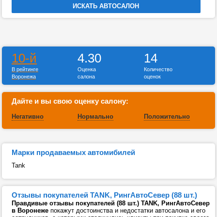
10-й
4.30
14
В рейтинге
Оценка
Количество
Воронежа
салона
оценок
Дайте и вы свою оценку салону:
Негативно
Нормально
Положительно
Марки продаваемых автомибилей
Tank
Отзывы покупателей TANK, РингАвтоСевер (88 шт.)
Правдивые отзывы покупателей (88 шт.) TANK, РингАвтоСевер
в Воронеже
покажут достоинства и недостатки автосалона и его