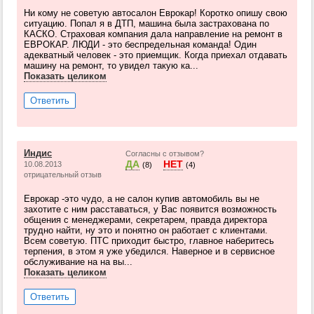
Ни кому не советую автосалон Еврокар! Коротко опишу свою
ситуацию. Попал я в ДТП, машина была застрахована по
КАСКО. Страховая компания дала направление на ремонт в
ЕВРОКАР. ЛЮДИ - это беспредельная команда! Один
адекватный человек - это приемщик. Когда приехал отдавать
машину на ремонт, то увидел такую ка...
Показать целиком
Ответить
Индис
Согласны с отзывом?
ДА
НЕТ
10.08.2013
(8)
(4)
отрицательный отзыв
Еврокар -это чудо, а не салон купив автомобиль вы не
захотите с ним расставаться, у Вас появится возможность
общения с менеджерами, секретарем, правда директора
трудно найти, ну это и понятно он работает с клиентами.
Всем советую. ПТС приходит быстро, главное наберитесь
терпения, в этом я уже убедился. Наверное и в сервисное
обслуживание на на вы...
Показать целиком
Ответить