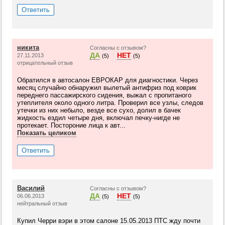
Ответить
никита
Согласны с отзывом?
ДА
НЕТ
27.11.2013
(5)
(5)
отрицательный отзыв
Обратился в автосалон ЕВРОКАР для диагностики. Через
месяц случайно обнаружил вылетый антифриз под коврик
переднего пассажирского сидения, выжал с пропитаного
утеплителя около одного литра. Проверил все узлы, следов
утечки из них небыло, везде все сухо, долил в бачек
жидкость ездил четыре дня, включал печку-нигде не
протекает. Постороние лица к авт...
Показать целиком
Ответить
Василий
Согласны с отзывом?
ДА
НЕТ
06.06.2013
(5)
(5)
нейтральный отзыв
Купил Черри вэри в этом салоне 15.05.2013 ПТС жду почти