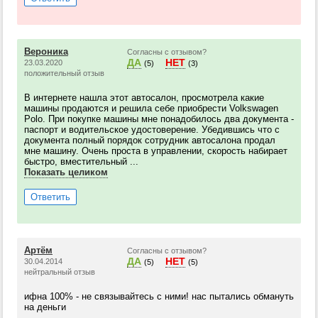
Вероника
Согласны с отзывом?
ДА
НЕТ
23.03.2020
(5)
(3)
положительный отзыв
В интернете нашла этот автосалон, просмотрела какие
машины продаются и решила себе приобрести Volkswagen
Polo. При покупке машины мне понадобилось два документа -
паспорт и водительское удостоверение. Убедившись что с
документа полный порядок сотрудник автосалона продал
мне машину. Очень проста в управлении, скорость набирает
быстро, вместительный ...
Показать целиком
Ответить
Артём
Согласны с отзывом?
ДА
НЕТ
30.04.2014
(5)
(5)
нейтральный отзыв
ифна 100% - не связывайтесь с ними! нас пытались обмануть
на деньги