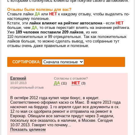
с которыми столкнулись клиенты при покупке своего автомобиля.
Отзывы были полезны для вас?
Ставьте лайки
ДА
или
НЕТ
к каждому отзыву, чтобы выделить по-
настоящему полезные.
Кстати, эти
лайки влияют на рейтинг автосалона
- если
НЕТ
больше, чем
ДА
, то отзыв перестаёт влиять на значение рейтинга.
Уже
189 человек поставили 209 лайков
, из них
110 положительных и 99 отрицательных. Так как положительных
лайков больше, то можно сделать вывод, что собранные тут
отзывы очень даже правильные и полезные.
СОРТИРОВКА:
Евгений
Согласны с отзывом?
ДА
НЕТ
10.07.2013
(11)
(3)
отрицательный отзыв
В октябре 2012 года купил чери бонус, в кредит.
Соответственно оформил каско ск Макс. В марте 2013 года
наскочил на бордюр. 1 го апреля сдал все документы в ск.
12 го мая ск одобрила ремонт и отправила на ремонт в
Еврокар. Обещали все запчасти придут через 3 недели,
поскольку все оказалось в наличии, в Москве. Сегодня
10.07.2013. Говорят что почему...
Показать целиком