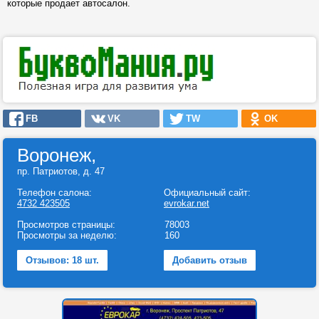
которые продает автосалон.
FB
VK
TW
OK
Воронеж,
пр. Патриотов, д. 47
Телефон салона:
Официальный сайт:
4732 423505
evrokar.net
Просмотров страницы:
78003
Просмотры за неделю:
160
Отзывов: 18 шт.
Добавить отзыв