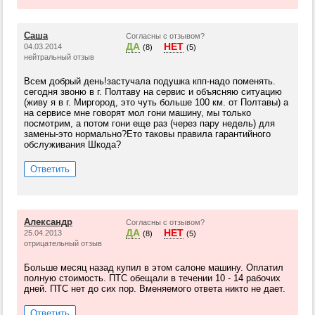
Саша
Согласны с отзывом?
ДА
НЕТ
04.03.2014
(8)
(5)
нейтральный отзыв
Всем добрый день!застучала подушка кпп-надо поменять.
сегодня звоню в г. Полтаву на сервис и объясняю ситуацию
(живу я в г. Миргород, это чуть больше 100 км. от Полтавы) а
на сервисе мне говорят мол гони машину, мы только
посмотрим, а потом гони еще раз (через пару недель) для
замены-это нормально?Ето таковы правила гарантийного
обслуживания Шкода?
Ответить
Александр
Согласны с отзывом?
ДА
НЕТ
25.04.2013
(8)
(5)
отрицательный отзыв
Больше месяц назад купил в этом салоне машину. Оплатил
полную стоимость. ПТС обещали в течении 10 - 14 рабочих
дней. ПТС нет до сих пор. Вменяемого ответа никто не дает.
Ответить