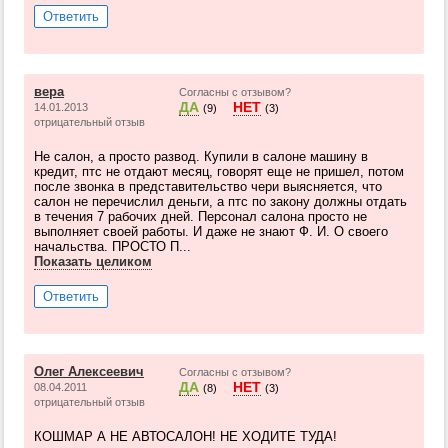
Ответить
вера
Согласны с отзывом?
ДА
НЕТ
14.01.2013
(9)
(3)
отрицательный отзыв
Не салон, а просто развод. Купили в салоне машину в
кредит, птс не отдают месяц, говорят еще не пришел, потом
после звонка в представительство чери выясняется, что
салон не перечислил деньги, а птс по закону должны отдать
в течения 7 рабочих дней. Персонал салона просто не
выполняет своей работы. И даже не знают Ф. И. О своего
начальства. ПРОСТО П...
Показать целиком
Ответить
Олег Алексеевич
Согласны с отзывом?
ДА
НЕТ
08.04.2011
(8)
(3)
отрицательный отзыв
КОШМАР А НЕ АВТОСАЛОН! НЕ ХОДИТЕ ТУДА!