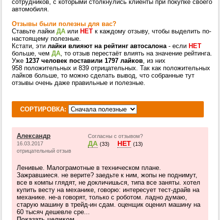
сотрудников, с которыми столкнулись клиенты при покупке своего
автомобиля.
Отзывы были полезны для вас?
Ставьте лайки
ДА
или
НЕТ
к каждому отзыву, чтобы выделить по-
настоящему полезные.
Кстати, эти
лайки влияют на рейтинг автосалона
- если
НЕТ
больше, чем
ДА
, то отзыв перестаёт влиять на значение рейтинга.
Уже
1237 человек поставили 1797 лайков
, из них
958 положительных и 839 отрицательных. Так как положительных
лайков больше, то можно сделать вывод, что собранные тут
отзывы очень даже правильные и полезные.
СОРТИРОВКА:
Александр
Согласны с отзывом?
ДА
НЕТ
16.03.2017
(33)
(13)
отрицательный отзыв
Ленивые. Малограмотные в техническом плане.
Зажравшиеся. не верите? заедьте к ним, жопы не поднимут,
все в компы глядят, не докличишься, типа все заняты. хотел
купить весту на механике, говорю: интересует тест-драйв на
механике. не-а говорят, только с роботом. ладно думаю,
старую машину в трейд-ин сдам. оценщик оценил машину на
60 тысяч дешевле сре...
Показать целиком