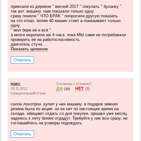
приехали из деревни " весной 2017 " покупать " буханку ".
так вот. машину. нам показали только одну.
сразу поняли " ЧТО БРАК " попросили другую показать.
на что отказ. более 40 машин стоит а показывают только
одну.
" мол бери её и всё "
а мозги морочили аж 4 часа. пока МЫ сами не потребовали
проверить её на работоспособность.
двигатель стучи...
Показать целиком
Ответить
макс
Согласны с отзывом?
ДА
НЕТ
20.11.2012
(16)
(7)
отрицательный отзыв
салон лохотрон. купил у них машину. в подарок зимняя
резина была по акции. но ее нет по настоящее время на
складе. обещают отдать со дня покупки. прошел уже месяц.
надеюсь к лету ближе отдадут. Требуйте у них все сразу, не
соглашайтесь на уговоры подождать
Ответить