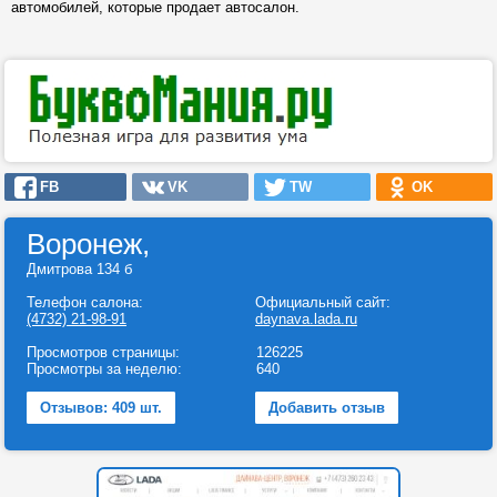
автомобилей, которые продает автосалон.
FB
VK
TW
OK
Воронеж,
Дмитрова 134 б
Телефон салона:
Официальный сайт:
(4732) 21-98-91
daynava.lada.ru
Просмотров страницы:
126225
Просмотры за неделю:
640
Отзывов: 409 шт.
Добавить отзыв