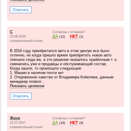
Ответить
C
Согласны с отзывом?
ДА
НЕТ
23.08.2020
(12)
(1)
отрицательный отзыв
В 2016 году приобретался авто в этом центре все было
отлично, но когда пришло время приобретать новое авто
поехали сюда же, а это решение оказалось ошибочным т. к.
сменились уже и продавцы и обслуживающий состав.
Когда зашли, то произошло следующее:
1. Машин в наличии почти нет
2. Откровенное хамство от Владимира Кобелева, данным
менеджер позвол...
Показать целиком
Ответить
Женя
Согласны с отзывом?
ДА
НЕТ
21.07.2017
(19)
(9)
отрицательный отзыв