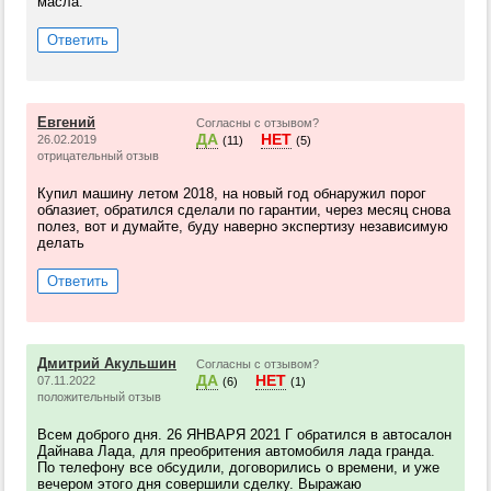
масла.
Ответить
Евгений
Согласны с отзывом?
ДА
НЕТ
26.02.2019
(11)
(5)
отрицательный отзыв
Купил машину летом 2018, на новый год обнаружил порог
облазиет, обратился сделали по гарантии, через месяц снова
полез, вот и думайте, буду наверно экспертизу независимую
делать
Ответить
Дмитрий Акульшин
Согласны с отзывом?
ДА
НЕТ
07.11.2022
(6)
(1)
положительный отзыв
Всем доброго дня. 26 ЯНВАРЯ 2021 Г обратился в автосалон
Дайнава Лада, для преобритения автомобиля лада гранда.
По телефону все обсудили, договорились о времени, и уже
вечером этого дня совершили сделку. Выражаю