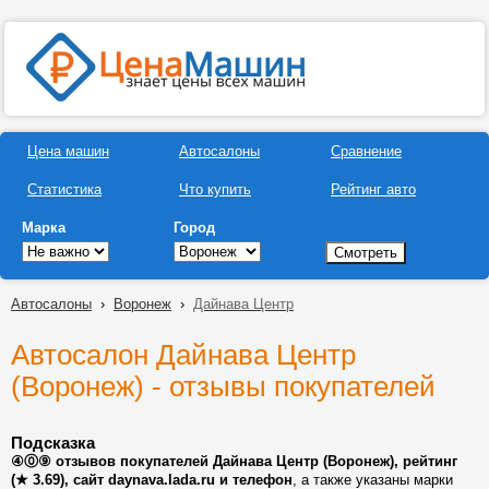
Цена машин
Автосалоны
Сравнение
Статистика
Что купить
Рейтинг авто
Марка
Город
Автосалоны
›
Воронеж
›
Дайнава Центр
Автосалон Дайнава Центр
(Воронеж) - отзывы покупателей
Подсказка
④⓪⑨ отзывов покупателей Дайнава Центр (Воронеж), рейтинг
(★ 3.69), сайт daynava.lada.ru и телефон
, а также указаны марки