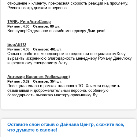
отношение к клиенту, прекрасная скорость реакции на проблему.
Респект сотрудникам и персона...
TANK, РингАвтоСевер
Рейтинг: 4.30 Отзывов: 89 шт.
Все супер!Отдельное спасибо менеджеру Дмитрию!
БорАВТО
Рейтинг: 4.08 Отзывов: 461 шт.
Отзыв о работе с менеджером и кредитным специалистомХочу
выразить искреннюю благодарность менеджеру Роману Данилюку
и кредитному специалисту Алту...
Автомир Воронеж (Volkswagen)
Рейтинг: 3.32 Отзывов: 354 шт.
Посещала салон в рамках планового ТО. Хочется выделить
отзывчивый и доброжелательный персона, особенную
благодарность выражаю мастеру-приемщику Лу...
Оставьте свой отзыв о Дайнава Центр, скажите все,
что думаете о салоне!