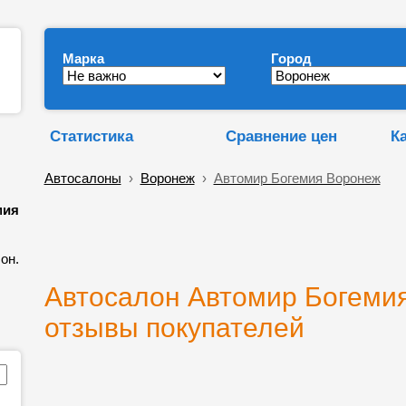
Марка
Город
Статистика
Сравнение цен
К
Автосалоны
›
Воронеж
›
Автомир Богемия Воронеж
мия
он.
Автосалон Автомир Богемия
отзывы покупателей