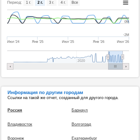
Период:
1 г.
2 г.
3 г.
4 г.
Все
0M
-2M
Июл '24
Янв '25
Июл '25
Янв '26
Июл '26
2020
Информация по другим городам
Ссылки на такой же отчет, созданный для другого города.
Россия
Барнаул
Владивосток
Волгоград
Воронеж
Екатеринбург