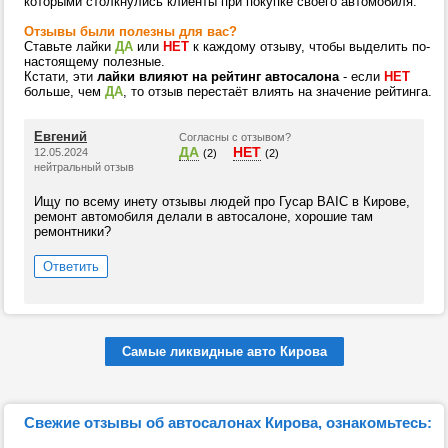
которыми столкнулись клиенты при покупке своего автомобиля.
Отзывы были полезны для вас?
Ставьте лайки
ДА
или
НЕТ
к каждому отзыву, чтобы выделить по-
настоящему полезные.
Кстати, эти
лайки влияют на рейтинг автосалона
- если
НЕТ
больше, чем
ДА
, то отзыв перестаёт влиять на значение рейтинга.
Евгений
Согласны с отзывом?
ДА
НЕТ
12.05.2024
(2)
(2)
нейтральный отзыв
Ищу по всему инету отзывы людей про Гусар BAIC в Кирове,
ремонт автомобиля делали в автосалоне, хорошие там
ремонтники?
Ответить
Самые ликвидные авто Кирова
Свежие отзывы об автосалонах Кирова, ознакомьтесь: