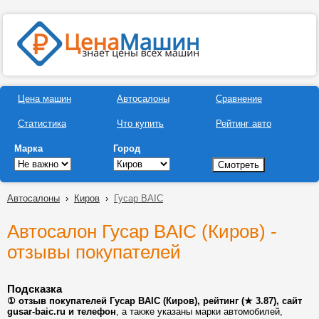
Цена машин
Автосалоны
Сравнение
Статистика
Что купить
Рейтинг авто
Марка
Город
Автосалоны
›
Киров
›
Гусар BAIC
Автосалон Гусар BAIC (Киров) -
отзывы покупателей
Подсказка
① отзыв покупателей Гусар BAIC (Киров), рейтинг (★ 3.87), сайт
gusar-baic.ru и телефон
, а также указаны марки автомобилей,