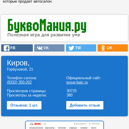
которые продает автосалон.
FB
VK
TW
OK
Киров,
Горбуновой, 21
Телефон салона:
Официальный сайт:
(8332) 350-202
gusar-baic.ru
Просмотров страницы:
30725
Просмотры за неделю:
380
Отзывов: 1 шт.
Добавить отзыв