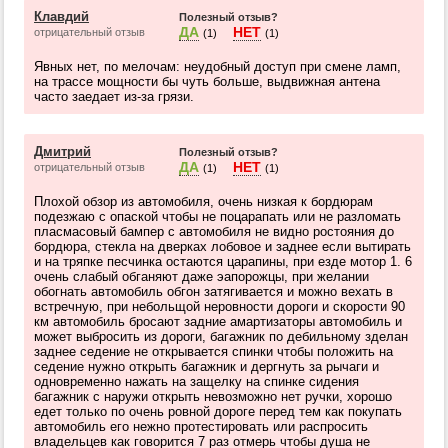
Клавдий
Полезный отзыв?
ДА
НЕТ
отрицательный отзыв
(1)
(1)
Явных нет, по мелочам: неудобный доступ при смене ламп,
на трассе мощности бы чуть больше, выдвижная антена
часто заедает из-за грязи.
Дмитрий
Полезный отзыв?
ДА
НЕТ
отрицательный отзыв
(1)
(1)
Плохой обзор из автомобиля, очень низкая к бордюрам
подезжаю с опаской чтобы не поцарапать или не разломать
пласмасовый бампер с автомобиля не видно ростояния до
бордюра, стекла на дверках лобовое и заднее если вытирать
и на тряпке песчинка остаются царапины, при езде мотор 1. 6
очень слабый обганяют даже эапорожцы, при желании
обогнать автомобиль обгон затягивается и можно вехать в
встречную, при небольщой неровности дороги и скорости 90
км автомобиль бросают задние амартизаторы автомобиль и
может выбросить из дороги, багажник по дебильному зделан
заднее седение не открывается спинки чтобы положить на
седение нужно открыть багажник и дергнуть за рычаги и
одновременно нажать на защелку на спинке сидения
багажник с наружи открыть невозможно нет ручки, хорошо
едет только по очень ровной дороге перед тем как покупать
автомобиль его нежно протестировать или распросить
владельцев как говорится 7 раз отмерь чтобы душа не