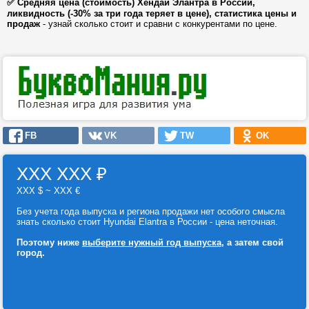
✅ Средняя цена (стоимость) Хендай Элантра в России,
ликвидность (-30% за три года теряет в цене), статистика цены и
продаж
- узнай сколько стоит и сравни с конкурентами по цене.
FB
VK
TW
OK
ХХХ ХХХ
₽
ХХХ $ ~ ХХХ €
Без учета года выпуска и региона продажи нет особого смысла
знать сколько стоит Hyundai Elantra в России - цена неточная.
Поэтому ниже
выберите нужный год выпуска
, а затем свой
город.