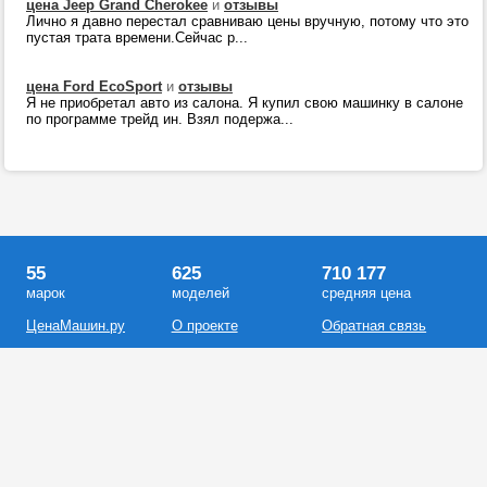
цена Jeep Grand Cherokee
и
отзывы
Лично я давно перестал сравниваю цены вручную, потому что это
пустая трата времени.Сейчас р...
цена Ford EcoSport
и
отзывы
Я не приобретал авто из салона. Я купил свою машинку в салоне
по программе трейд ин. Взял подержа...
55
625
710 177
марок
моделей
средняя цена
ЦенаМашин.ру
О проекте
Обратная связь