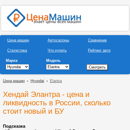
Цена машин
Автосалоны
Сравнение
Статистика
Что купить
Рейтинг авто
Марка
Модель
Цена машин
›
Hyundai
›
Elantra
Хендай Элантра - цена и
ликвидность в России, сколько
стоит новый и БУ
Подсказка