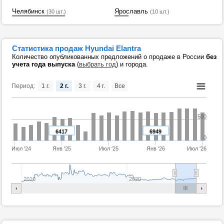
Челябинск
Ярославль
(30 шт.)
(10 шт.)
Статистика продаж Hyundai Elantra
Количество опубликованных предложений о продаже в России
без
учета года выпуска
(
выбрать год
) и города.
Период:
1 г.
2 г.
3 г.
4 г.
Все
500
6417
6949
0
Июл '24
Янв '25
Июл '25
Янв '26
Июл '26
2010
2020