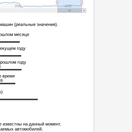
2020
2025
машин (реальные значения).
рошлом месяце
текущем году
прошлом году
3
е время
49
ы)
е известны на данный момент.
ваемых автомобилей.