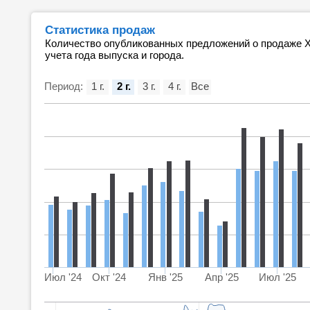
Статистика продаж
Количество опубликованных предложений о продаже Х
учета года выпуска и города.
Период:
1 г.
2 г.
3 г.
4 г.
Все
Июл '24
Окт '24
Янв '25
Апр '25
Июл '25