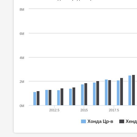
8M
6M
4M
2M
0M
2012.5
2015
2017.5
Хонда Цр-в
Хенд