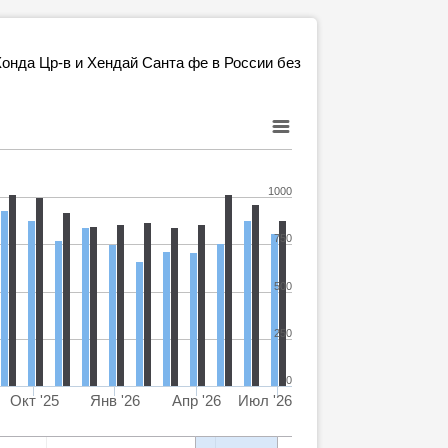
онда Цр-в и Хендай Санта фе в России без
1000
750
500
250
0
Окт '25
Янв '26
Апр '26
Июл '26