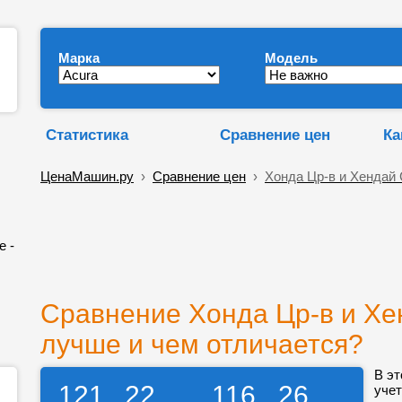
Марка
Модель
Статистика
Сравнение цен
Ка
ЦенаМашин.ру
›
Сравнение цен
›
Хонда Цр-в и Хендай
е -
Сравнение Хонда Цр-в и Хе
лучше и чем отличается?
В эт
121
22
116
26
учет