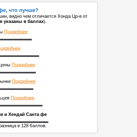
фе, что лучше?
ин, видно чем отличается Хонда Цр-в от
я указаны в баллах
).
ны
Подробнее
одробнее
 цены
Подробнее
рынке
Подробнее
льцев
Подробнее
в и Хендай Санта фе
разница в 128 баллов.