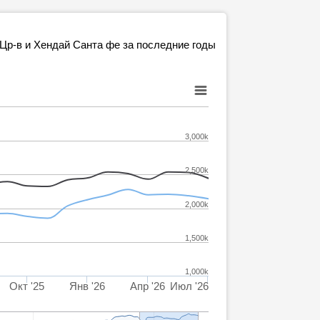
 Цр-в и Хендай Санта фе за последние годы
3,000k
2,500k
2,000k
1,500k
1,000k
Окт '25
Янв '26
Апр '26
Июл '26