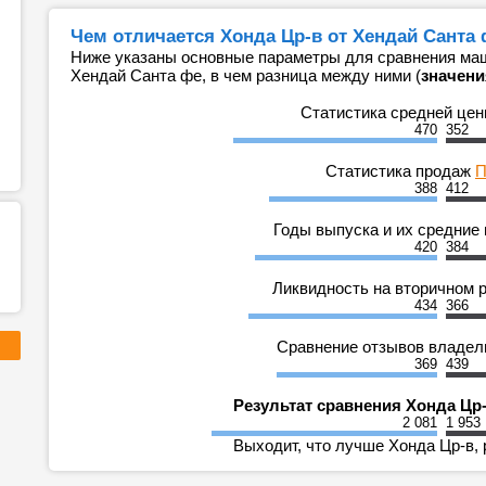
Чем отличается Хонда Цр-в от Хендай Санта 
Ниже указаны основные параметры для сравнения маш
Хендай Санта фе, в чем разница между ними (
значени
Статистика средней це
470
352
Статистика продаж
П
388
412
Годы выпуска и их средние
420
384
Ликвидность на вторичном 
434
366
Сравнение отзывов владе
369
439
Результат сравнения Хонда Цр-
2 081
1 953
Выходит, что лучше Хонда Цр-в, 