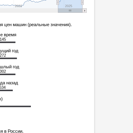
2020
2025
я цен машин (реальные значения).
се время
 145
кущий год
 272
ошлый год
 002
ода назад
 634
ы)
я в России.