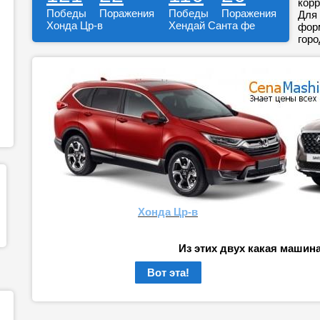
корр
Победы
Поражения
Победы
Поражения
Для 
Хонда Цр-в
Хендай Санта фе
форм
горо
Хонда Цр-в
Из этих двух какая машин
Вот эта!