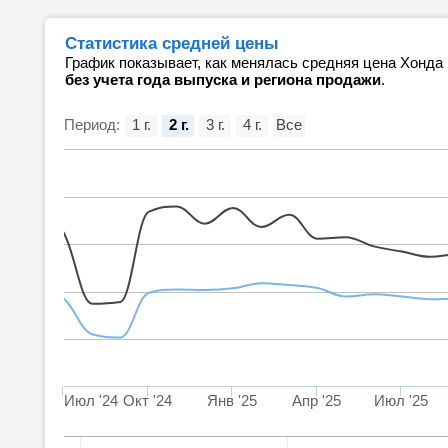
Статистика средней цены
График показывает, как менялась средняя цена Хонда
без учета года выпуска и региона продажи
.
Период:
1 г.
2 г.
3 г.
4 г.
Все
Июл '24
Окт '24
Янв '25
Апр '25
Июл '25