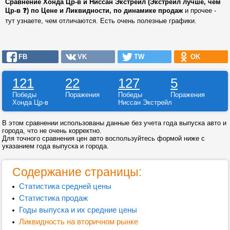
Сравнение Хонда Цр-в и Ниссан Экстрейл (Экстрейл лучше, чем
Цр-в ❓) по Цене и Ликвидности, по динамике продаж
и прочее -
тут узнаете, чем отличаются. Есть очень полезные графики.
FB
VK
TW
OK
121
22
127
5
Победы
Поражения
Победы
Поражения
Хонда Цр-в
Ниссан Экстрейл
В этом сравнении использованы данные без учета года выпуска авто и
города, что не очень корректно.
Для точного сравнения цен авто воспользуйтесь формой ниже с
указанием года выпуска и города.
Содержание страницы:
Статистика средней цены
Статистика продаж
Годы выпуска и их средние цены
Ликвидность на вторичном рынке