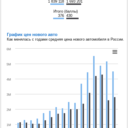
1 839 118
1 693 201
Итого (баллы)
376
430
График цен нового авто
Как менялась с годами средняя цена нового автомобиля в России.
6M
5M
4M
3M
2M
1M