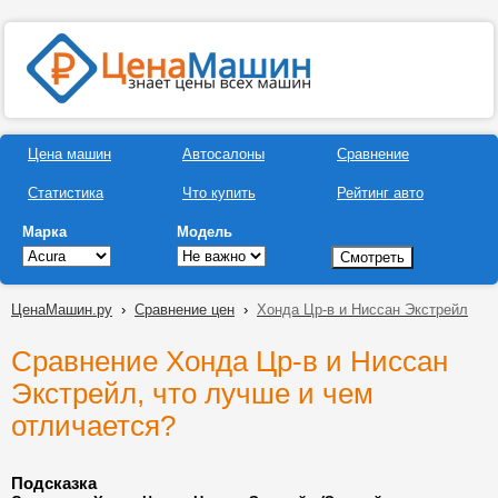
Цена машин
Автосалоны
Сравнение
Статистика
Что купить
Рейтинг авто
Марка
Модель
ЦенаМашин.ру
›
Сравнение цен
›
Хонда Цр-в и Ниссан Экстрейл
Сравнение Хонда Цр-в и Ниссан
Экстрейл, что лучше и чем
отличается?
Подсказка