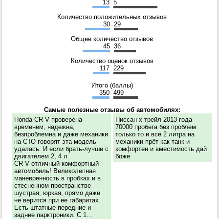
13
5
Количество положительных отзывов
30
29
Общее количество отзывов
45
36
Количество оценок отзывов
117
229
Итого (баллы)
350
499
Самые полезные отзывы об автомобилях:
Honda CR-V проверена
Ниссан х трейл 2013 года
временем, надежна,
70000 пробега без проблем
безпроблемна и даже механики
только то и все 2 литра на
на СТО говорят-эта модель
механики прёт как танк и
удалась. И если брать-лучше с
комфортен и вместимость дай
двигателем 2, 4 л.
боже
CR-V отличный комфортный
автомобиль! Великолепная
маневренность в пробках и в
стесненном пространстве-
шустрая, юркая, прямо даже
не верится при ее габаритах.
Есть штатные передние и
задние парктроники. С 1...