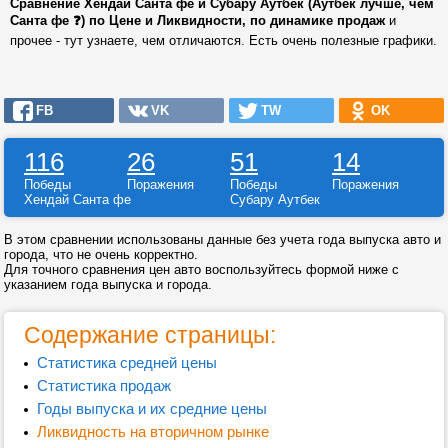
Сравнение Хендай Санта фе и Субару Аутбек (Аутбек лучше, чем
Санта фе ❓) по Цене и Ликвидности, по динамике продаж
и
прочее - тут узнаете, чем отличаются. Есть очень полезные графики.
FB
VK
TW
OK
116
26
51
14
Победы
Поражения
Победы
Поражения
Хендай Санта фе
Субару Аутбек
В этом сравнении использованы данные без учета года выпуска авто и
города, что не очень корректно.
Для точного сравнения цен авто воспользуйтесь формой ниже с
указанием года выпуска и города.
Содержание страницы:
Статистика средней цены
Статистика продаж
Годы выпуска и их средние цены
Ликвидность на вторичном рынке