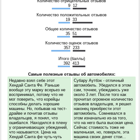
Количество отрицательных отзывов
9
12
Количество положительных отзывов
19
33
Общее количество отзывов
35
51
Количество оценок отзывов
357
233
Итого (баллы)
392
413
Самые полезные отзывы об автомобилях:
Недавно взял себе этот
Субару Аутбэк - отличный
Хендай Санта Фе. Раньше
автомобиль. Убедился в этом
вообще эту марку всерьез не
сам, точнее, убеждаюсь уже
воспринимал, потому что не
около 3 лет. После того как
мог поверить, что корейцы
прочитал огромное количество
способны делать хорошие
отзывов владельцев, я решил
машины. Но, побывав на тест-
наконец приобрести этот
драйве и почитав отзывы
автомобиль. Сомневался в
владельцев, я понял, что
этом изначально из-за того,
ошибался. Находился в плену
что на него была высокая цена.
у ограничивающих убеждений,
Сейчас стоимость тоже не
что называется. Цена на
маленькая, но, поверьте, эта
Хендай Санта фе чуть-чуть
машина своих денег стои...