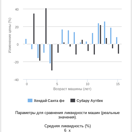
40
Изменение цены (%)
20
0
-20
-40
0
5
10
15
Возраст машины (лет)
Хендай Санта фе
Субару Аутбек
Параметры для сравнения ликвидности машин (реальные
значения).
Средняя ликвидность (%)
6
x