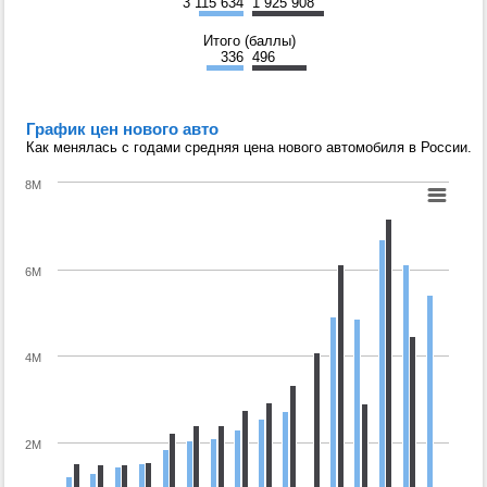
3 115 634
1 925 908
Итого (баллы)
336
496
График цен нового авто
Как менялась с годами средняя цена нового автомобиля в России.
8M
6M
4M
2M