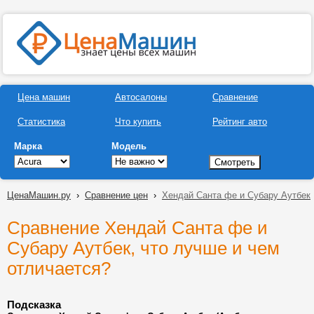
Цена машин
Автосалоны
Сравнение
Статистика
Что купить
Рейтинг авто
Марка
Модель
ЦенаМашин.ру
›
Сравнение цен
›
Хендай Санта фе и Субару Аутбек
Сравнение Хендай Санта фе и
Субару Аутбек, что лучше и чем
отличается?
Подсказка