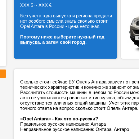
ХХХ $ ~ ХХХ €
Без учета года выпуска и региона продажи
нет особого смысла знать сколько стоит
Opel Antara в России - цена неточная.
Поэтому ниже
выберите нужный год
выпуска
, а затем свой город.
Сколько стоит сейчас БУ Опель Антара зависит от ре
технических характеристик и конечно же зависит от ж
Рассчитать стоимость машины в целом по России можн
авто не учитываются равно как и тип кузова, объем дв
отсутствие тех или иных опций машины. Учет этих п
точного ответа на вопрос сколько стоит Опель Антара.
«Opel Antara» - Как это по-русски?
Правильное русское написание: Антара
Неправильное русское написание: Онтара, Антаро