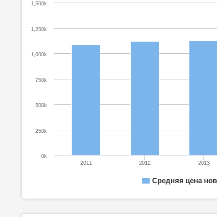
1,500k
1,250k
1,000k
750k
500k
250k
0k
2011
2012
2013
Средняя цена нов