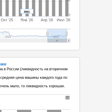
100
3001
0
Окт '25
Янв '26
Апр '26
Июл '26
2020
2025
нке
а в России (ликвидность на вторичном
 средняя цена машины каждого года по
очень мало, то ликвидность хорошая.