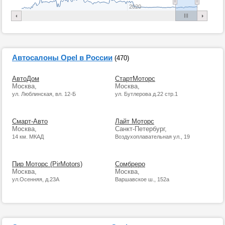
2020
Автосалоны Opel в России
(470)
АвтоДом
СтартМоторс
Москва,
Москва,
ул. Люблинская, вл. 12-Б
ул. Бутлерова д.22 стр.1
Смарт-Авто
Лайт Моторс
Москва,
Санкт-Петербург,
14 км. МКАД
Воздухоплавательная ул., 19
Пир Моторс (PirMotors)
Сомбреро
Москва,
Москва,
ул.Осенняя, д.23А
Варшавское ш., 152а