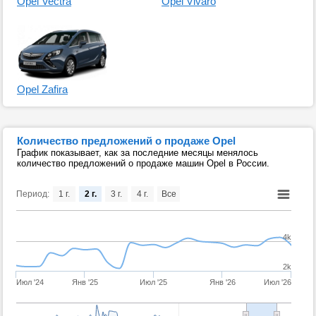
Opel Vectra
Opel Vivaro
Opel Zafira
Количество предложений о продаже Opel
График показывает, как за последние месяцы менялось
количество предложений о продаже машин Opel в России.
Период:
1 г.
2 г.
3 г.
4 г.
Все
4k
2k
Июл '24
Янв '25
Июл '25
Янв '26
Июл '26